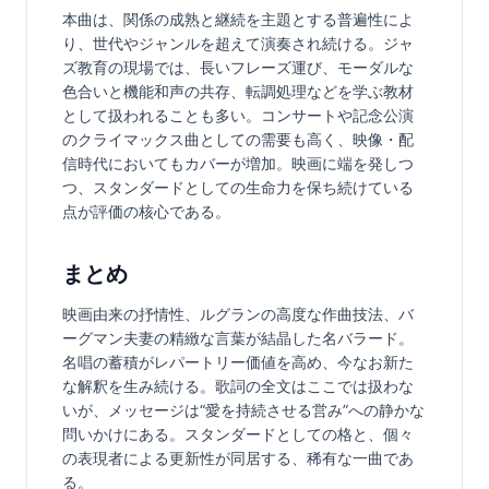
本曲は、関係の成熟と継続を主題とする普遍性によ
り、世代やジャンルを超えて演奏され続ける。ジャ
ズ教育の現場では、長いフレーズ運び、モーダルな
色合いと機能和声の共存、転調処理などを学ぶ教材
として扱われることも多い。コンサートや記念公演
のクライマックス曲としての需要も高く、映像・配
信時代においてもカバーが増加。映画に端を発しつ
つ、スタンダードとしての生命力を保ち続けている
点が評価の核心である。
まとめ
映画由来の抒情性、ルグランの高度な作曲技法、バ
ーグマン夫妻の精緻な言葉が結晶した名バラード。
名唱の蓄積がレパートリー価値を高め、今なお新た
な解釈を生み続ける。歌詞の全文はここでは扱わな
いが、メッセージは“愛を持続させる営み”への静かな
問いかけにある。スタンダードとしての格と、個々
の表現者による更新性が同居する、稀有な一曲であ
る。