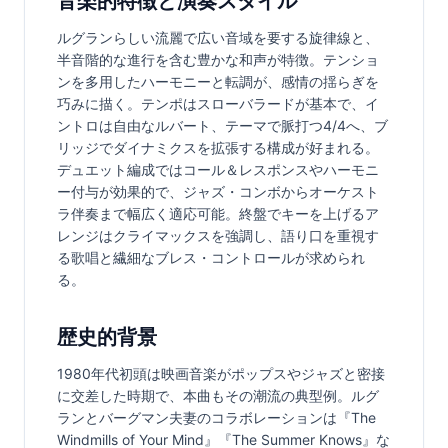
音楽的特徴と演奏スタイル
ルグランらしい流麗で広い音域を要する旋律線と、
半音階的な進行を含む豊かな和声が特徴。テンショ
ンを多用したハーモニーと転調が、感情の揺らぎを
巧みに描く。テンポはスローバラードが基本で、イ
ントロは自由なルバート、テーマで脈打つ4/4へ、ブ
リッジでダイナミクスを拡張する構成が好まれる。
デュエット編成ではコール＆レスポンスやハーモニ
ー付与が効果的で、ジャズ・コンボからオーケスト
ラ伴奏まで幅広く適応可能。終盤でキーを上げるア
レンジはクライマックスを強調し、語り口を重視す
る歌唱と繊細なブレス・コントロールが求められ
る。
歴史的背景
1980年代初頭は映画音楽がポップスやジャズと密接
に交差した時期で、本曲もその潮流の典型例。ルグ
ランとバーグマン夫妻のコラボレーションは『The 
Windmills of Your Mind』『The Summer Knows』な