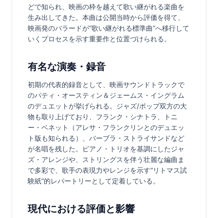
どで知られ、映画の枠を越えて歌い継がれる楽曲を
生み出してきた。本曲は公開当時から評価を得て、
映画発のバラードが“歌い継がれる標準曲”へ移行して
いくプロセスを示す重要作と位置づけられる。
有名な演奏・録音
初期の代表的録音として、映画サウンドトラックで
のパティ・オースティン＆ジェームス・イングラム
のデュエットが挙げられる。ジャズ/ポップ双方の大
物も取り上げており、フランク・シナトラ、トニ
ー・ベネット（アレサ・フランクリンとのデュエッ
ト版も知られる）、バーブラ・ストライサンドなど
が名唱を残した。ピアノ・トリオを基調にしたジャ
ズ・アレンジや、ストリングスを伴う壮麗な編曲ま
で多彩で、歌手の表現力やレンジを示す“リトマス試
験紙”的レパートリーとして定着している。
現代における評価と影響