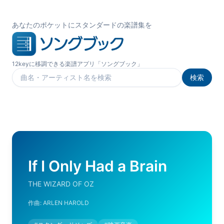
あなたのポケットにスタンダードの楽譜集を
12keyに移調できる楽譜アプリ「ソングブック」
検索
楽曲を検索
If I Only Had a Brain
THE WIZARD OF OZ
作曲:
ARLEN HAROLD