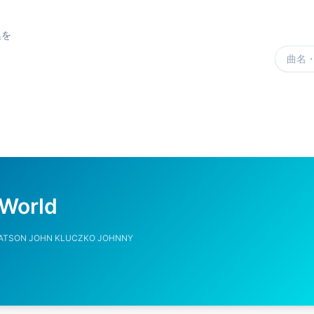
集を
楽曲を
 World
WATSON JOHN KLUCZKO JOHNNY