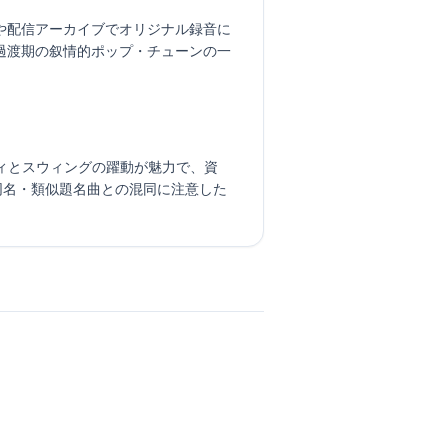
や配信アーカイブでオリジナル録音に
過渡期の叙情的ポップ・チューンの一
メロディとスウィングの躍動が魅力で、資
、同名・類似題名曲との混同に注意した