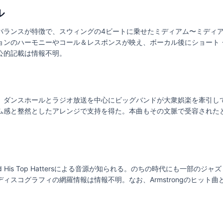
ル
バランスが特徴で、スウィングの4ビートに乗せたミディアム〜ミディ
ョンのハーモニーやコール＆レスポンスが映え、ボーカル後にショート
公的記載は情報不明。
ダンスホールとラジオ放送を中心にビッグバンドが大衆娯楽を牽引していた時
ム感と整然としたアレンジで支持を得た。本曲もその文脈で受容された
 and His Top Hattersによる音源が知られる。のちの時代にも一部
ィスコグラフィの網羅情報は情報不明。なお、Armstrongのヒット