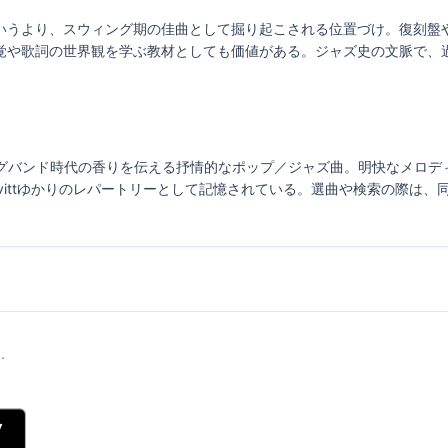
いうより、スウィング期の佳曲として掘り起こされる位置づけ。復刻盤
覚や歌詞の世界観を学ぶ教材としても価値がある。ジャズ史の文脈で、
orld」は、ビッグバンド時代の香りを伝える抒情的なポップ／ジャズ曲。明快な
Savittゆかりのレパートリーとして記憶されている。選曲や検索の際は
.