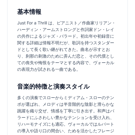
基本情報
Just For a Thrill は、ピアニスト／作曲家リリアン・
ハーディン・アームストロングと作詞家ドン・レイ
の共作によるジャズ・バラード。初出年や初録音に
関する詳細は情報不明だが、歌詞を持つスタンダー
ドとして長く歌い継がれてきた。曲名が示すとお
り、刹那の刺激のために弄んだ恋と、その代償とし
ての喪失や悔恨をテーマとする内容で、ヴォーカル
の表現力が試される一曲である。
音楽的特徴と演奏スタイル
多くの演奏でスローからミディアム・スローのテン
ポが選ばれ、メロディは半音階的な陰影と滑らかな
跳躍を織り交ぜ、情感を丁寧に引き出す。和声はバ
ラードにふさわしい豊かなテンションを受け入れ、
リハーモナイズにも適応。ヴォーカルではルバート
の導入や語り口の間合い、ためを活かしたフレージ