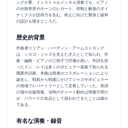
ングが要。インストゥルメンタル演奏でも、ピアノ
の分散和音やホーンのレガート、抑制と解放のダイ
ナミクスが説得力を生む。終止に向けた緊張と緩和
の設計も聴きどころだ。
歴史的背景
作曲者リリアン・ハーディン・アームストロング
は、シカゴ・ジャズを支えた才人として知られ、作
曲・編曲・ピアノの三拍子で評価が高い。作詞を担
ったドン・レイは多くのポピュラー楽曲で知られる
職業作詞家。本曲は両者のコラボレーションにより
誕生し、戦前から戦後にかけてジャズやポピュラー
の領域でレパートリーとして定着していった。初演
の場や出版情報、当時のチャート動向は情報不明だ
が、バラードの名品として扱われてきたことは確か
である。
有名な演奏・録音