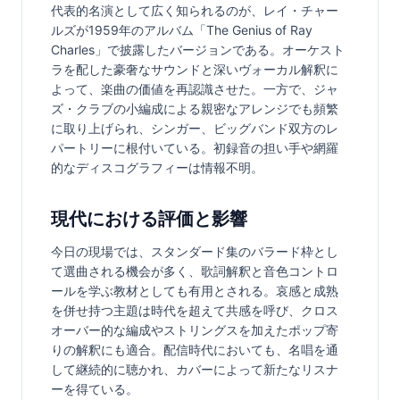
代表的名演として広く知られるのが、レイ・チャー
ルズが1959年のアルバム「The Genius of Ray 
Charles」で披露したバージョンである。オーケスト
ラを配した豪奢なサウンドと深いヴォーカル解釈に
よって、楽曲の価値を再認識させた。一方で、ジャ
ズ・クラブの小編成による親密なアレンジでも頻繁
に取り上げられ、シンガー、ビッグバンド双方のレ
パートリーに根付いている。初録音の担い手や網羅
的なディスコグラフィーは情報不明。
現代における評価と影響
今日の現場では、スタンダード集のバラード枠とし
て選曲される機会が多く、歌詞解釈と音色コントロ
ールを学ぶ教材としても有用とされる。哀感と成熟
を併せ持つ主題は時代を超えて共感を呼び、クロス
オーバー的な編成やストリングスを加えたポップ寄
りの解釈にも適合。配信時代においても、名唱を通
して継続的に聴かれ、カバーによって新たなリスナ
ーを得ている。