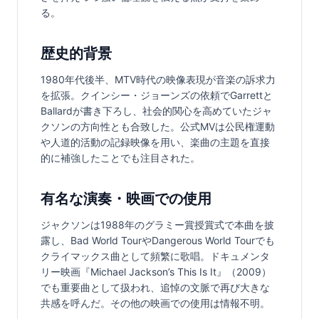
る。
歴史的背景
1980年代後半、MTV時代の映像表現が音楽の訴求力
を拡張。クインシー・ジョーンズの依頼でGarrettと
Ballardが書き下ろし、社会的関心を高めていたジャ
クソンの方向性とも合致した。公式MVは公民権運動
や人道的活動の記録映像を用い、楽曲の主題を直接
的に補強したことでも注目された。
有名な演奏・映画での使用
ジャクソンは1988年のグラミー賞授賞式で本曲を披
露し、Bad World TourやDangerous World Tourでも
クライマックス曲として頻繁に歌唱。ドキュメンタ
リー映画『Michael Jackson’s This Is It』（2009）
でも重要曲として扱われ、追悼の文脈で再び大きな
共感を呼んだ。その他の映画での使用は情報不明。