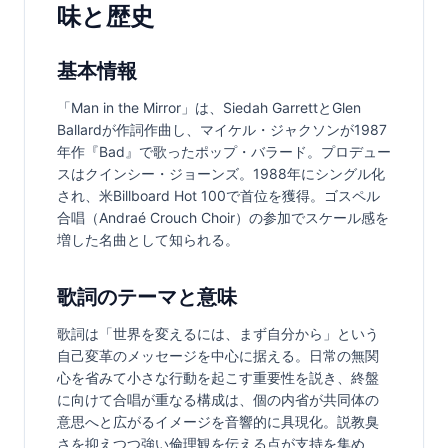
味と歴史
基本情報
「Man in the Mirror」は、Siedah GarrettとGlen 
Ballardが作詞作曲し、マイケル・ジャクソンが1987
年作『Bad』で歌ったポップ・バラード。プロデュー
スはクインシー・ジョーンズ。1988年にシングル化
され、米Billboard Hot 100で首位を獲得。ゴスペル
合唱（Andraé Crouch Choir）の参加でスケール感を
増した名曲として知られる。
歌詞のテーマと意味
歌詞は「世界を変えるには、まず自分から」という
自己変革のメッセージを中心に据える。日常の無関
心を省みて小さな行動を起こす重要性を説き、終盤
に向けて合唱が重なる構成は、個の内省が共同体の
意思へと広がるイメージを音響的に具現化。説教臭
さを抑えつつ強い倫理観を伝える点が支持を集め