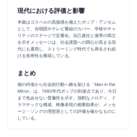
現代における評価と影響
本曲はゴスペルの高揚感を備えたポップ・アンセム
として、合唱団やテレビ番組のカバー、学校やチャ
リティのステージで定番化。自己責任と連帯の両立
を示すメッセージは、社会課題への関心が高まる現
代にも通用し、ストリーミング時代でも再生され続
ける長寿性を獲得している。
まとめ
個の内省から社会的行動へ橋を架ける「Man in the 
Mirror」は、1980年代ポップの到達点であり、今日
まで色あせない普遍性を示す。強靭なメロディ、ド
ラマチックな構成、映像表現の相乗効果が、メッセ
ージ・ソングの理想形としての評価を確かなものに
している。