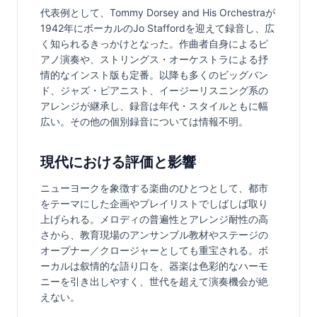
代表例として、Tommy Dorsey and His Orchestraが
1942年にボーカルのJo Staffordを迎えて録音し、広
く知られるきっかけとなった。作曲者自身によるピ
アノ演奏や、ストリングス・オーケストラによる抒
情的なインスト版も定番。以降も多くのビッグバン
ド、ジャズ・ピアニスト、イージーリスニング系の
アレンジが継承し、録音は年代・スタイルともに幅
広い。その他の個別録音については情報不明。
現代における評価と影響
ニューヨークを象徴する楽曲のひとつとして、都市
をテーマにした企画やプレイリストでしばしば取り
上げられる。メロディの普遍性とアレンジ耐性の高
さから、教育現場のアンサンブル教材やステージの
オープナー／クロージャーとしても重宝される。ボ
ーカルは叙情的な語り口を、器楽は色彩的なハーモ
ニーを引き出しやすく、世代を超えて演奏機会が絶
えない。