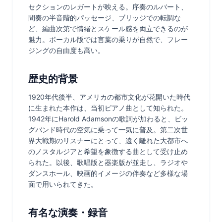
セクションのレガートが映える。序奏のルバート、
間奏の半音階的パッセージ、ブリッジでの転調な
ど、編曲次第で情緒とスケール感を両立できるのが
魅力。ボーカル版では言葉の乗りが自然で、フレー
ジングの自由度も高い。
歴史的背景
1920年代後半、アメリカの都市文化が花開いた時代
に生まれた本作は、当初ピアノ曲として知られた。
1942年にHarold Adamsonの歌詞が加わると、ビッ
グバンド時代の空気に乗って一気に普及。第二次世
界大戦期のリスナーにとって、遠く離れた大都市へ
のノスタルジアと希望を象徴する曲として受け止め
られた。以後、歌唱版と器楽版が並走し、ラジオや
ダンスホール、映画的イメージの伴奏など多様な場
面で用いられてきた。
有名な演奏・録音