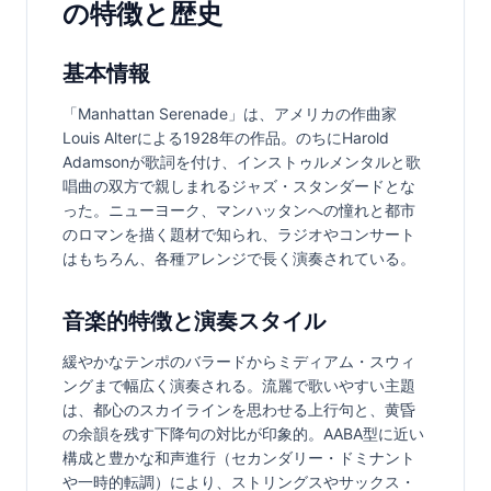
の特徴と歴史
基本情報
「Manhattan Serenade」は、アメリカの作曲家
Louis Alterによる1928年の作品。のちにHarold 
Adamsonが歌詞を付け、インストゥルメンタルと歌
唱曲の双方で親しまれるジャズ・スタンダードとな
った。ニューヨーク、マンハッタンへの憧れと都市
のロマンを描く題材で知られ、ラジオやコンサート
はもちろん、各種アレンジで長く演奏されている。
音楽的特徴と演奏スタイル
緩やかなテンポのバラードからミディアム・スウィ
ングまで幅広く演奏される。流麗で歌いやすい主題
は、都心のスカイラインを思わせる上行句と、黄昏
の余韻を残す下降句の対比が印象的。AABA型に近い
構成と豊かな和声進行（セカンダリー・ドミナント
や一時的転調）により、ストリングスやサックス・