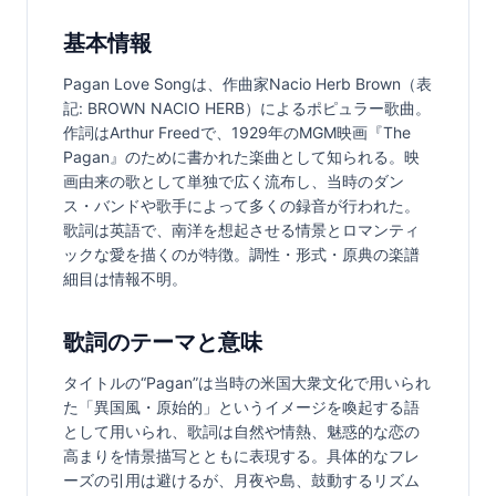
基本情報
Pagan Love Songは、作曲家Nacio Herb Brown（表
記: BROWN NACIO HERB）によるポピュラー歌曲。
作詞はArthur Freedで、1929年のMGM映画『The 
Pagan』のために書かれた楽曲として知られる。映
画由来の歌として単独で広く流布し、当時のダン
ス・バンドや歌手によって多くの録音が行われた。
歌詞は英語で、南洋を想起させる情景とロマンティ
ックな愛を描くのが特徴。調性・形式・原典の楽譜
細目は情報不明。
歌詞のテーマと意味
タイトルの“Pagan”は当時の米国大衆文化で用いられ
た「異国風・原始的」というイメージを喚起する語
として用いられ、歌詞は自然や情熱、魅惑的な恋の
高まりを情景描写とともに表現する。具体的なフレ
ーズの引用は避けるが、月夜や島、鼓動するリズム