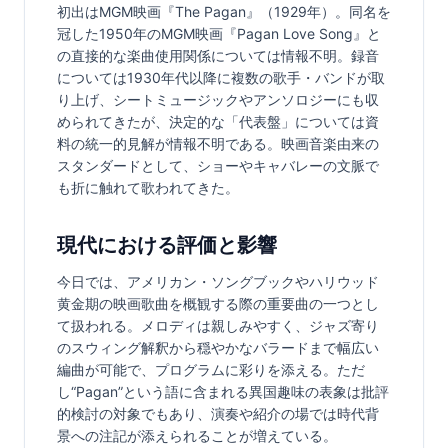
初出はMGM映画『The Pagan』（1929年）。同名を
冠した1950年のMGM映画『Pagan Love Song』と
の直接的な楽曲使用関係については情報不明。録音
については1930年代以降に複数の歌手・バンドが取
り上げ、シートミュージックやアンソロジーにも収
められてきたが、決定的な「代表盤」については資
料の統一的見解が情報不明である。映画音楽由来の
スタンダードとして、ショーやキャバレーの文脈で
も折に触れて歌われてきた。
現代における評価と影響
今日では、アメリカン・ソングブックやハリウッド
黄金期の映画歌曲を概観する際の重要曲の一つとし
て扱われる。メロディは親しみやすく、ジャズ寄り
のスウィング解釈から穏やかなバラードまで幅広い
編曲が可能で、プログラムに彩りを添える。ただ
し“Pagan”という語に含まれる異国趣味の表象は批評
的検討の対象でもあり、演奏や紹介の場では時代背
景への注記が添えられることが増えている。