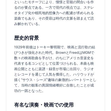
といったモチーフにより、憧憬と官能の間合いを作
るのが要点である。一方で現代の視点では、ステレ
オタイプ化や植民地的想像力への配慮が求められる
楽曲でもあり、その受容は時代の文脈を踏まえて読
み解かれている。
歴史的背景
1929年前後はトーキー黎明期で、映画と流行歌の結
びつきが強化された時代。BrownとFreedはMGMで
数々の映画歌曲を手がけ、のちにアメリカ音楽史を
代表する名コンビとして位置づけられる。本曲も映
画公開とともに楽譜・録音が市場に出回り、ラジオ
とレコードを通じて人気を獲得した。ハリウッドが
描く“サウス・シーズ”趣味の象徴的レパートリーとし
て、当時の観客の異国情緒嗜好に合致したことが成
功の一因となった。
有名な演奏・映画での使用