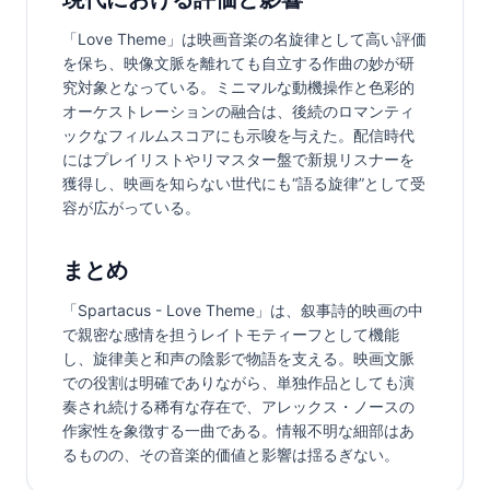
「Love Theme」は映画音楽の名旋律として高い評価
を保ち、映像文脈を離れても自立する作曲の妙が研
究対象となっている。ミニマルな動機操作と色彩的
オーケストレーションの融合は、後続のロマンティ
ックなフィルムスコアにも示唆を与えた。配信時代
にはプレイリストやリマスター盤で新規リスナーを
獲得し、映画を知らない世代にも“語る旋律”として受
容が広がっている。
まとめ
「Spartacus - Love Theme」は、叙事詩的映画の中
で親密な感情を担うレイトモティーフとして機能
し、旋律美と和声の陰影で物語を支える。映画文脈
での役割は明確でありながら、単独作品としても演
奏され続ける稀有な存在で、アレックス・ノースの
作家性を象徴する一曲である。情報不明な細部はあ
るものの、その音楽的価値と影響は揺るぎない。