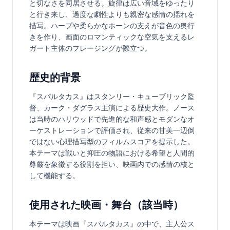
と切なさを同居させる。旋律は広い音域をゆったり
と行き来し、過度な劇性よりも親密な感情の揺れを
描写。ハープや柔らかなホーンの支えが音色の奥行
きを作り、画面のロマンティックな空気を支えるレ
ガート主体のフレージングが際立つ。
歴史的背景
『スパルタカス』はスタンリー・キューブリック監
督、カーク・ダグラス主演による歴史大作。ノース
は当時のハリウッドで先進的な和声感とモダンなオ
ーケストレーションで評価され、従来の甘美一辺倒
ではない心理描写型のフィルムスコアを提示した。
本テーマは戦いと抑圧の物語における希望と人間的
尊厳を象徴する役割を担い、映画内での感情の核と
して機能する。
使用された映画・舞台（該当時）
本テーマは映画『スパルタカス』の中で、主人公ス