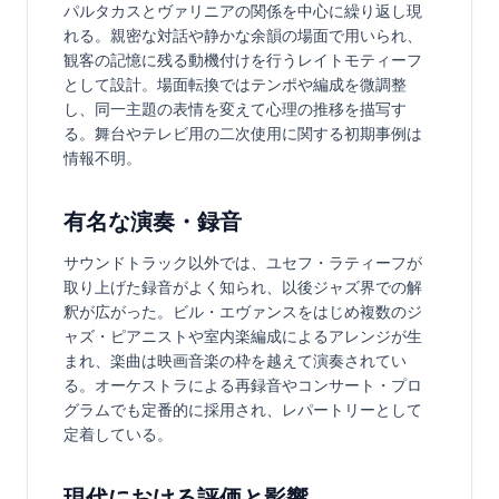
パルタカスとヴァリニアの関係を中心に繰り返し現
れる。親密な対話や静かな余韻の場面で用いられ、
観客の記憶に残る動機付けを行うレイトモティーフ
として設計。場面転換ではテンポや編成を微調整
し、同一主題の表情を変えて心理の推移を描写す
る。舞台やテレビ用の二次使用に関する初期事例は
情報不明。
有名な演奏・録音
サウンドトラック以外では、ユセフ・ラティーフが
取り上げた録音がよく知られ、以後ジャズ界での解
釈が広がった。ビル・エヴァンスをはじめ複数のジ
ャズ・ピアニストや室内楽編成によるアレンジが生
まれ、楽曲は映画音楽の枠を越えて演奏されてい
る。オーケストラによる再録音やコンサート・プロ
グラムでも定番的に採用され、レパートリーとして
定着している。
現代における評価と影響