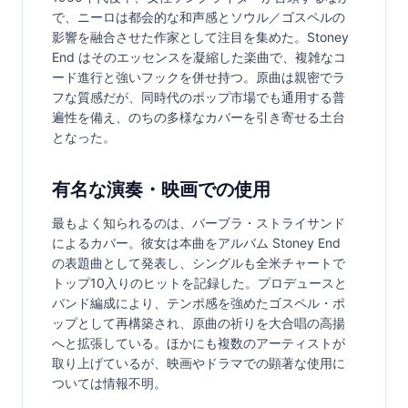
で、ニーロは都会的な和声感とソウル／ゴスペルの
影響を融合させた作家として注目を集めた。Stoney 
End はそのエッセンスを凝縮した楽曲で、複雑なコ
ード進行と強いフックを併せ持つ。原曲は親密でラ
フな質感だが、同時代のポップ市場でも通用する普
遍性を備え、のちの多様なカバーを引き寄せる土台
となった。
有名な演奏・映画での使用
最もよく知られるのは、バーブラ・ストライサンド
によるカバー。彼女は本曲をアルバム Stoney End 
の表題曲として発表し、シングルも全米チャートで
トップ10入りのヒットを記録した。プロデュースと
バンド編成により、テンポ感を強めたゴスペル・ポ
ップとして再構築され、原曲の祈りを大合唱の高揚
へと拡張している。ほかにも複数のアーティストが
取り上げているが、映画やドラマでの顕著な使用に
ついては情報不明。