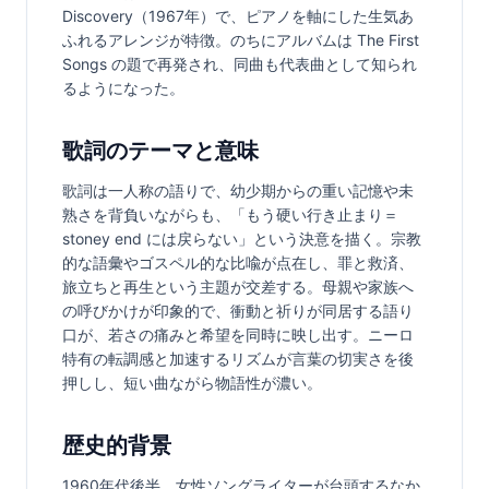
Discovery（1967年）で、ピアノを軸にした生気あ
ふれるアレンジが特徴。のちにアルバムは The First 
Songs の題で再発され、同曲も代表曲として知られ
るようになった。
歌詞のテーマと意味
歌詞は一人称の語りで、幼少期からの重い記憶や未
熟さを背負いながらも、「もう硬い行き止まり＝
stoney end には戻らない」という決意を描く。宗教
的な語彙やゴスペル的な比喩が点在し、罪と救済、
旅立ちと再生という主題が交差する。母親や家族へ
の呼びかけが印象的で、衝動と祈りが同居する語り
口が、若さの痛みと希望を同時に映し出す。ニーロ
特有の転調感と加速するリズムが言葉の切実さを後
押しし、短い曲ながら物語性が濃い。
歴史的背景
1960年代後半、女性ソングライターが台頭するなか