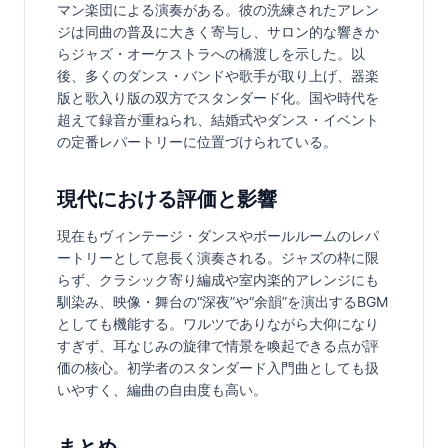
マン楽団による演奏がある。彼の洗練されたアレン
ジは同曲の普及に大きく寄与し、サロン的な響きか
らジャズ・オーケストラへの橋渡しを示した。以
後、多くのダンス・バンドや歌手が取り上げ、器楽
版と歌入り版の双方でスタンダード化。国や時代を
超えて録音が重ねられ、結婚式やダンス・イベント
の定番レパートリーに位置づけられている。
現代における評価と影響
現在もヴィンテージ・ダンスやボールルームのレパ
ートリーとして息長く演奏される。ジャズの枠に限
らず、クラシック寄り編成や室内楽的アレンジにも
馴染み、映像・舞台の“深夜”や“余韻”を演出するBGM
としても機能する。ワルツでありながら大仰になり
すぎず、耳なじみの旋律で情景を喚起できる点が評
価の核心。初学者のスタンダード入門曲としても扱
いやすく、編曲の自由度も高い。
まとめ