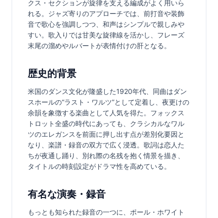
クス・セクションが旋律を支える編成がよく用いら
れる。ジャズ寄りのアプローチでは、前打音や装飾
音で歌心を強調しつつ、和声はシンプルで親しみや
すい。歌入りでは甘美な旋律線を活かし、フレーズ
末尾の溜めやルバートが表情付けの肝となる。
歴史的背景
米国のダンス文化が隆盛した1920年代、同曲はダン
スホールの“ラスト・ワルツ”として定着し、夜更けの
余韻を象徴する楽曲として人気を得た。フォックス
トロット全盛の時代にあっても、クラシカルなワル
ツのエレガンスを前面に押し出す点が差別化要因と
なり、楽譜・録音の双方で広く浸透。歌詞は恋人た
ちが夜通し踊り、別れ際の名残を抱く情景を描き、
タイトルの時刻設定がドラマ性を高めている。
有名な演奏・録音
もっとも知られた録音の一つに、ポール・ホワイト