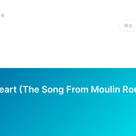
集を
楽曲を
eart (The Song From Moulin Ro