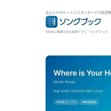
あなたのポケットにスタンダードの楽譜
12keyに移調できる楽譜アプリ「ソングブック」
Where is Your H
Moulin Rouge
作曲:
AURIC GEORGES ABEL LOUIS
#
洋楽ポップス
#
映画音楽