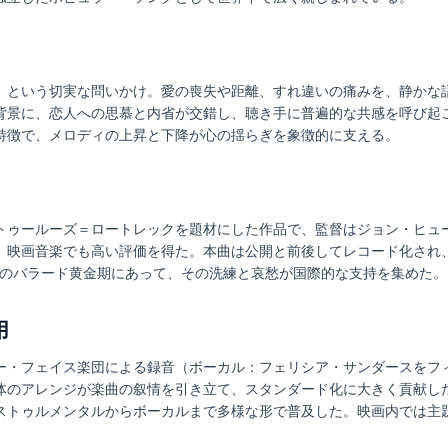
」という切実な問いかけ。愛の喪失や距離、すれ違いの痛みを、静かな
背景に、恋人への思慕と内省が交錯し、聴き手に普遍的な共感を呼び起
特徴で、メロディの上昇と下降が心の揺らぎを象徴的に支える。
トゥールーズ＝ロートレックを題材にした作品で、監督はジョン・ヒュ
、映画音楽でも高い評価を得た。本曲は公開と前後してレコード化され
半のバラード黄金期にあって、その洗練と哀愁が国際的な支持を集めた。
用
ー・フェイス楽団による録音（ボーカル：フェリシア・サンダースをフ
体のアレンジが楽曲の叙情を引き立て、スタンダード化に大きく貢献し
ストゥルメンタルからボーカルまで多様な形で普及した。映画内では主