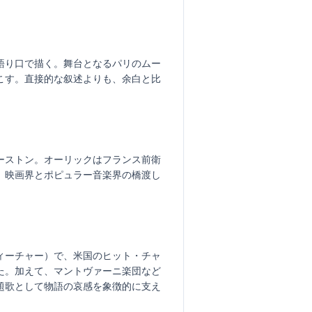
語り口で描く。舞台となるパリのムー
こす。直接的な叙述よりも、余白と比
ーストン。オーリックはフランス前衛
、映画界とポピュラー音楽界の橋渡し
ィーチャー）で、米国のヒット・チャ
た。加えて、マントヴァーニ楽団など
題歌として物語の哀感を象徴的に支え