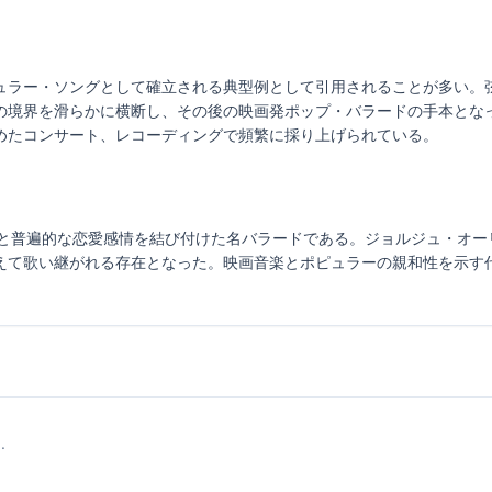
ュラー・ソングとして確立される典型例として引用されることが多い。
の境界を滑らかに横断し、その後の映画発ポップ・バラードの手本とな
めたコンサート、レコーディングで頻繁に採り上げられている。
は、映画の情景と普遍的な恋愛感情を結び付けた名バラードである。ジョルジュ
えて歌い継がれる存在となった。映画音楽とポピュラーの親和性を示す
.