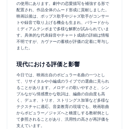
の使用にあります。劇中の恋愛描写を補強する形で
配置され、作品全体のムード形成に貢献しました。
映画以後は、ポップス歌手やジャズ歌手がコンサー
トや録音で取り上げる機会も生まれ、バラードから
ミディアムテンポまで多様な解釈が試みられていま
す。具体的な代表録音やチャート成績の詳細は情報
不明ですが、カヴァーの蓄積が評価の定着に寄与し
ました。
現代における評価と影響
今日では、映画出自のポピュラー名曲の一つとし
て、リサイタルや小編成のライブでの選曲に見られ
ることがあります。メロディの歌いやすさと、シン
プルながら情感豊かな歌詞は、編曲の自由度も高
く、デュオ、トリオ、ストリングス加筆など多様な
テクスチャに適応。音楽教育の現場でも、映画歌曲
からポピュラー／ジャズへと橋渡しする教材例とし
て参照されることがあり、汎用性の高さが再評価を
支えています。