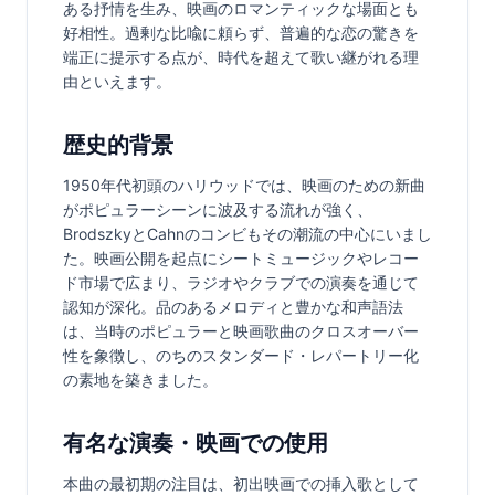
ある抒情を生み、映画のロマンティックな場面とも
好相性。過剰な比喩に頼らず、普遍的な恋の驚きを
端正に提示する点が、時代を超えて歌い継がれる理
由といえます。
歴史的背景
1950年代初頭のハリウッドでは、映画のための新曲
がポピュラーシーンに波及する流れが強く、
BrodszkyとCahnのコンビもその潮流の中心にいまし
た。映画公開を起点にシートミュージックやレコー
ド市場で広まり、ラジオやクラブでの演奏を通じて
認知が深化。品のあるメロディと豊かな和声語法
は、当時のポピュラーと映画歌曲のクロスオーバー
性を象徴し、のちのスタンダード・レパートリー化
の素地を築きました。
有名な演奏・映画での使用
本曲の最初期の注目は、初出映画での挿入歌として