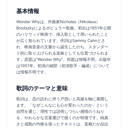
基本情報
Wonder Whyは、作曲家Nicholas（Nikolaus）
Brodszkyによるポピュラー歌曲。初出は1951年公開
のハリウッド映画で、挿入歌として用いられたこと
が広く知られています。作詞はSammy Cahnとさ
れ、映画音楽の文脈から誕生したのち、スタンダー
ド的に取り上げられる楽曲としても位置づけられま
す。原題は“Wonder Why”。邦題は情報不明。出版年
は1951年、初演の細部（初演歌手・編成）について
は情報不明です。
歌詞のテーマと意味
歌詞は、恋の訪れに伴う戸惑いと高揚を軸に展開し
ます。「なぜこんなにも心が変わったのか」という
自問を通じ、理性では説明しづらい感情のうねり
を、やわらかな言葉運びで描くのが特徴です。純真
さと成熟の均衡を保ったテキストは、直截だが品位