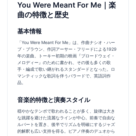
You Were Meant For Me｜楽
曲の特徴と歴史
基本情報
「You Were Meant For Me」は、作曲ナシオ・ハー
ブ・ブラウン、作詞アーサー・フリードによる1929
年の楽曲。トーキー初期の映画『ブロードウェイ・
メロディー』のために書かれ、その後も多くの歌
手・編成で歌い継がれるスタンダードとなった。ロ
マンティックな歌詞を伴うバラードで、英語詞作
品。
音楽的特徴と演奏スタイル
穏やかなテンポで歌われることが多く、旋律は大き
な跳躍を避けた流麗なラインが中心。前奏で自由な
ルバートを置き、後半でリズムを明確にするジャズ
的解釈も広い支持を得る。ピアノ伴奏のデュオから