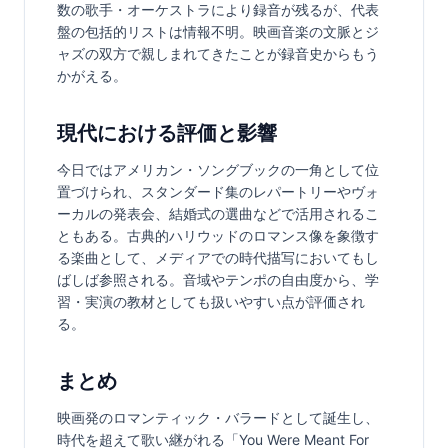
数の歌手・オーケストラにより録音が残るが、代表
盤の包括的リストは情報不明。映画音楽の文脈とジ
ャズの双方で親しまれてきたことが録音史からもう
かがえる。
現代における評価と影響
今日ではアメリカン・ソングブックの一角として位
置づけられ、スタンダード集のレパートリーやヴォ
ーカルの発表会、結婚式の選曲などで活用されるこ
ともある。古典的ハリウッドのロマンス像を象徴す
る楽曲として、メディアでの時代描写においてもし
ばしば参照される。音域やテンポの自由度から、学
習・実演の教材としても扱いやすい点が評価され
る。
まとめ
映画発のロマンティック・バラードとして誕生し、
時代を超えて歌い継がれる「You Were Meant For 