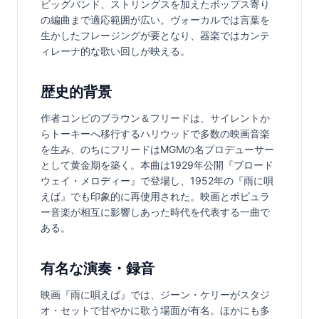
ビッグバンド、ストリングスを加えたポップス寄り
の編曲まで適応範囲が広い。ヴォーカルでは言葉を
生かしたフレージングが要となり、器楽ではカンテ
ィレーナ的な歌い回しが映える。
歴史的背景
作者コンビのブラウン＆フリードは、サイレントか
らトーキーへ移行するハリウッドで多数の映画音楽
を生み、のちにフリードはMGMの名プロデューサー
として黄金期を築く。本曲は1929年公開『ブロード
ウェイ・メロディー』で登場し、1952年の『雨に唄
えば』でも印象的に再使用された。映画とポピュラ
ー音楽が相互に影響しあった時代を代表する一曲で
ある。
有名な演奏・録音
映画『雨に唄えば』では、ジーン・ケリーがスタジ
オ・セットで甘やかに歌う場面が有名。ほかにも多