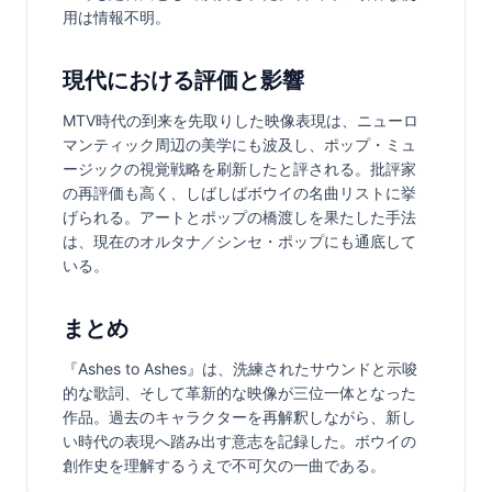
用は情報不明。
現代における評価と影響
MTV時代の到来を先取りした映像表現は、ニューロ
マンティック周辺の美学にも波及し、ポップ・ミュ
ージックの視覚戦略を刷新したと評される。批評家
の再評価も高く、しばしばボウイの名曲リストに挙
げられる。アートとポップの橋渡しを果たした手法
は、現在のオルタナ／シンセ・ポップにも通底して
いる。
まとめ
『Ashes to Ashes』は、洗練されたサウンドと示唆
的な歌詞、そして革新的な映像が三位一体となった
作品。過去のキャラクターを再解釈しながら、新し
い時代の表現へ踏み出す意志を記録した。ボウイの
創作史を理解するうえで不可欠の一曲である。