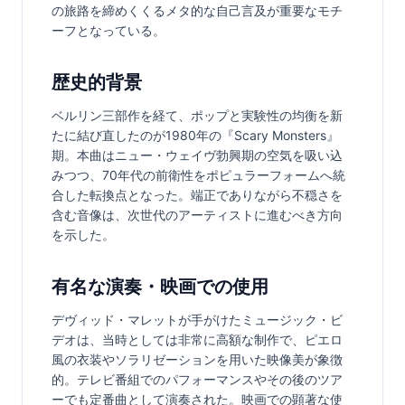
の旅路を締めくくるメタ的な自己言及が重要なモチ
ーフとなっている。
歴史的背景
ベルリン三部作を経て、ポップと実験性の均衡を新
たに結び直したのが1980年の『Scary Monsters』
期。本曲はニュー・ウェイヴ勃興期の空気を吸い込
みつつ、70年代の前衛性をポピュラーフォームへ統
合した転換点となった。端正でありながら不穏さを
含む音像は、次世代のアーティストに進むべき方向
を示した。
有名な演奏・映画での使用
デヴィッド・マレットが手がけたミュージック・ビ
デオは、当時としては非常に高額な制作で、ピエロ
風の衣装やソラリゼーションを用いた映像美が象徴
的。テレビ番組でのパフォーマンスやその後のツア
ーでも定番曲として演奏された。映画での顕著な使