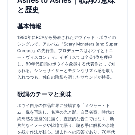
Ashes to Ashes｜歌詞の意味
と歴史
基本情報
1980年にRCAから発表されたデヴィッド・ボウイの
シングルで、アルバム『Scary Monsters (and Super 
Creeps)』の先行曲。プロデュースはボウイとトニ
ー・ヴィスコンティ。イギリスでは全英1位を獲得
し、80年代初頭のボウイを象徴する代表作として知
られる。シンセサイザーとモダンなリズム感を取り
入れつつも、独自の陰影を宿したサウンドが特長。
歌詞のテーマと意味
ボウイ自身の作品世界に登場する「メジャー・ト
ム」像を再訪し、名声の光と影、自己省察、時代の
終焉感を重層的に描く。直接的な告白ではなく、断
片的なイメージや比喩で語り、聴き手に解釈の余地
を残す作法が核心。過去作への応答であり、70年代