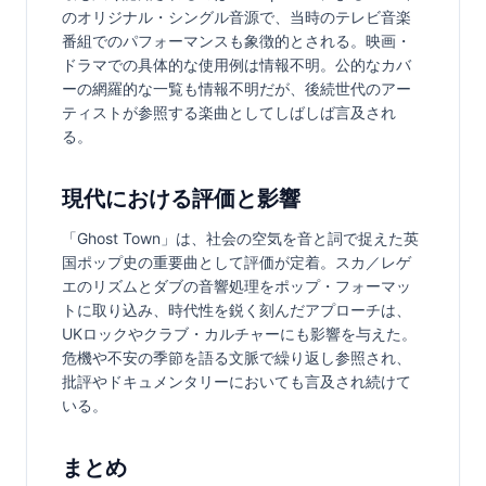
のオリジナル・シングル音源で、当時のテレビ音楽
番組でのパフォーマンスも象徴的とされる。映画・
ドラマでの具体的な使用例は情報不明。公的なカバ
ーの網羅的な一覧も情報不明だが、後続世代のアー
ティストが参照する楽曲としてしばしば言及され
る。
現代における評価と影響
「Ghost Town」は、社会の空気を音と詞で捉えた英
国ポップ史の重要曲として評価が定着。スカ／レゲ
エのリズムとダブの音響処理をポップ・フォーマッ
トに取り込み、時代性を鋭く刻んだアプローチは、
UKロックやクラブ・カルチャーにも影響を与えた。
危機や不安の季節を語る文脈で繰り返し参照され、
批評やドキュメンタリーにおいても言及され続けて
いる。
まとめ