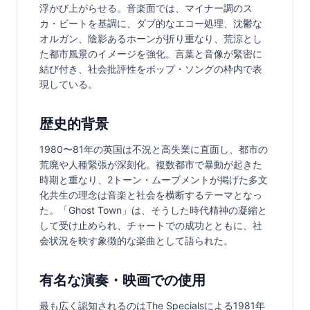
浮かび上がらせる。音楽面では、マイナー調のス
カ・ビートを基調に、ダブ的なエコー処理、沈鬱な
オルガン、陰影あるホーンが折り重なり、荒涼とし
た都市風景のイメージを強化。言葉と音像が緊密に
結び付き、社会批評性をポップ・ソングの枠内で表
現している。
歴史的背景
1980〜81年の英国は不況と高失業に直面し、都市の
荒廃や人種緊張が深刻化。複数都市で暴動が起きた
時期と重なり、2トーン・ムーブメントが掲げた多文
化共生の理念は音楽と社会を横断するテーマとなっ
た。「Ghost Town」は、そうした時代精神の凝縮と
して受け止められ、チャートでの成功とともに、社
会状況を映す象徴的な楽曲として語られた。
有名な演奏・映画での使用
最も広く認知されるのはThe Specialsによる1981年