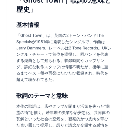
「Ghost Town｜歌詞の意味と
歴史」
基本情報
「Ghost Town」は、英国の2トーン・バンドThe 
Specialsが1981年に発表したシングルで、作曲は
Jerry Dammers。レーベルは2 Tone Records。UKシ
ングル・チャートで首位を獲得し、同バンドを代表
する楽曲として知られる。収録時間やカップリン
グ、詳細な制作スタッフは情報不明だが、後年に至
るまでベスト盤や再発にたびたび収録され、時代を
超えて聴かれてきた。
歌詞のテーマと意味
本作の歌詞は、店やクラブが閉まり活気を失った“幽
霊の街”を描く。若年層の失業や治安悪化、共同体の
瓦解といった社会の空気を、観察的かつ皮肉を帯び
た言い回しで提示し、怒りと諦念が交錯する感情を