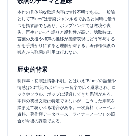
歌詞のテーマと意味
本作の具体的な歌詞内容は情報不明である。一般論
として“Blues”は音楽ジャンル名であると同時に憂う
つを指す語でもあり、ポップソングでは逆境や喪
失、再生といった語りと親和性が高い。聴取時は、
言葉の反復や和声の推移が感情表現にどう寄与する
かを手掛かりにすると理解が深まる。著作権保護の
観点から歌詞の引用は行わない。
歴史的背景
制作年・初演は情報不明。とはいえ“Blues”の語彙や
情感は20世紀のポピュラー音楽で広く継承され、ロ
ックやソウル、ポップに浸透してきた系譜がある。
本作の初出文脈は特定できないが、こうした潮流を
踏まえて聴かれる場合がある。一次資料（レーベル
資料、著作権データベース、ライナーノーツ）の照
合が今後の課題である。