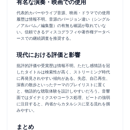
有名な演奏・映画での使用
代表的カバーやライブ音源、映画・ドラマでの使用
履歴は情報不明。音源のバージョン違い（シングル
／アルバム／編集盤）の有無も確認が取れていな
い。信頼できるディスコグラフィや著作権データベ
ースでの継続調査を推奨する。
現代における評価と影響
批評的評価や受賞歴は情報不明。ただし感情語を冠
したタイトルは検索性が高く、ストリーミング時代
に再発見されやすい傾向がある。失恋、自己再生、
深夜の散歩といったテーマのプレイリストに置く
と、物語的な聴取体験を設計しやすいだろう。音響
面ではダイナミクスやコーラス処理、ビートの強弱
に注目すると、内省からカタルシスに至る流れを掴
みやすい。
まとめ