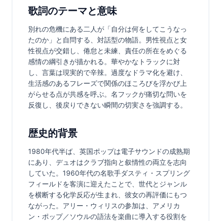
歌詞のテーマと意味
別れの危機にある二人が「自分は何をしてこうなっ
たのか」と自問する、対話型の物語。男性視点と女
性視点が交錯し、倦怠と未練、責任の所在をめぐる
感情の綱引きが描かれる。華やかなトラックに対
し、言葉は現実的で辛辣。過度なドラマ化を避け、
生活感のあるフレーズで関係のほころびを浮かび上
がらせる点が共感を呼ぶ。名フックが痛切な問いを
反復し、後戻りできない瞬間の切実さを強調する。
歴史的背景
1980年代半ば、英国ポップは電子サウンドの成熟期
にあり、デュオはクラブ指向と叙情性の両立を志向
していた。1960年代の名歌手ダスティ・スプリング
フィールドを客演に迎えたことで、世代とジャンル
を横断する化学反応が生まれ、彼女の再評価にもつ
ながった。アリー・ウィリスの参加は、アメリカ
ン・ポップ／ソウルの語法を楽曲に導入する役割を