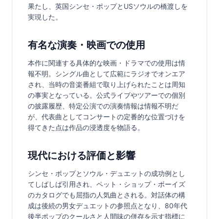
果たし、英国シンセ・ポップとUSソウルの橋渡しを
実現した。
有名な演奏・映画での使用
本作に関連する具体的な映画・ドラマでの使用は情
報不明。シングル曲として広範にラジオでオンエア
され、当時の音楽番組で取り上げられたことは周知
の事実となっている。公式ライブやツアーでの個別
の披露履歴、特定公演での演奏情報は情報不明だ
が、代表曲としてコンサートの定番的な位置づけを
得てきた点は作品の浸透度を物語る。
現代における評価と影響
シンセ・ポップとソウル・デュエットの成功例とし
てしばしば引用され、ペット・ショップ・ボーイズ
のカタログでも屈指の人気曲とされる。対話体の構
成は後続の男女デュエットの参照点となり、80年代
後半ポップのクールさと人間味の併存を示す指標に