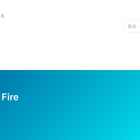
集を
楽曲を
Fire