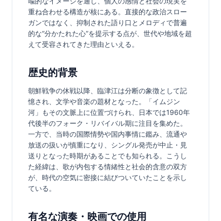
喩的なイメージを通し、個人の感情と社会の現実を
重ね合わせる構造が核にある。直接的な政治スロー
ガンではなく、抑制された語り口とメロディで普遍
的な“分かたれた心”を提示する点が、世代や地域を超
えて受容されてきた理由といえる。
歴史的背景
朝鮮戦争の休戦以降、臨津江は分断の象徴として記
憶され、文学や音楽の題材となった。「イムジン
河」もその文脈上に位置づけられ、日本では1960年
代後半のフォーク・リバイバル期に注目を集めた。
一方で、当時の国際情勢や国内事情に鑑み、流通や
放送の扱いが慎重になり、シングル発売が中止・見
送りとなった時期があることでも知られる。こうし
た経緯は、歌が内包する情緒性と社会的含意の双方
が、時代の空気に密接に結びついていたことを示し
ている。
有名な演奏・映画での使用