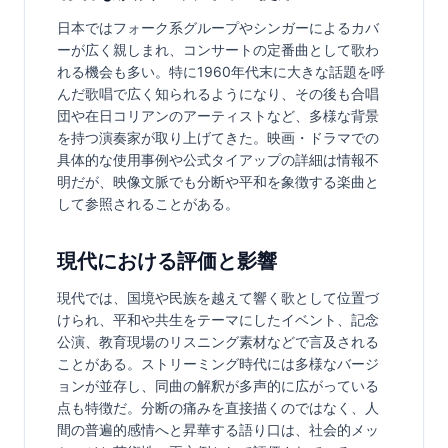
日本ではフォーク系グループやシンガーによるカバ
ーが広く親しまれ、コンサートの定番曲として歌わ
れる機会も多い。特に1960年代末に大きな話題を呼
んだ歌唱で広く知られるようになり、その後も合唱
団や在日コリアンのアーティストなど、多様な背景
を持つ演奏家が取り上げてきた。映画・ドラマでの
具体的な使用事例や公式タイアップの詳細は情報不
明だが、映像文脈でも分断や平和を象徴する楽曲と
して参照されることがある。
現代における評価と影響
現代では、国境や民族を越えて響く歌として位置づ
けられ、平和や共生をテーマにしたイベント、記念
公演、教育現場のリスニング素材などで言及される
ことがある。ストリーミング時代には多様なバージ
ョンが並存し、同曲の解釈が多声的に広がっている
点も特徴だ。分断の痛みを直接描くのではなく、人
間の普遍的感情へと昇華する語り口は、社会的メッ