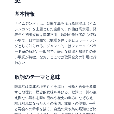
史
基本情報
「イムジン河」は、朝鮮半島を流れる臨津江（イム
ジンガン）を主題とした楽曲で、作曲は高宗漢。発
表年や初出媒体は情報不明。原詞の作詞者名も情報
不明で、日本語圏では歌唱を伴うポピュラー・ソン
グとして知られる。ジャンル的にはフォーク／バラ
ード系の解釈が一般的で、静かな旋律と叙情性の高
い歌詞が特徴。なお、ここでは歌詞全文の引用は行
わない。
歌詞のテーマと意味
臨津江は南北の境界近くを流れ、分断と再会を象徴
する地理的・歴史的意味を帯びる。歌詞は、川の絶
え間ない流れを時の流れや歴史の重みになぞらえ、
離れ離れになった人々の哀切、故郷への望郷、平和
と再会への希求を描く。自然の景や鳥の飛翔など比