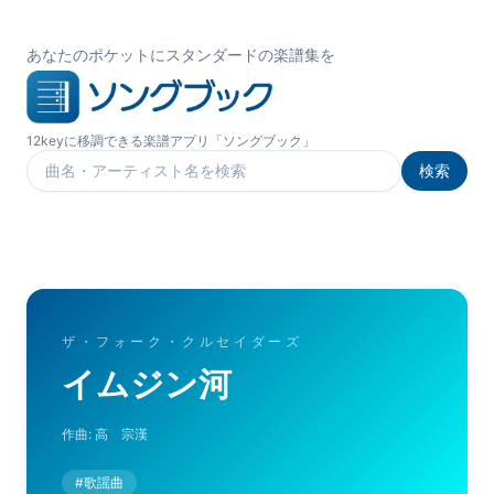
あなたのポケットにスタンダードの楽譜集を
12keyに移調できる楽譜アプリ「ソングブック」
検索
楽曲を検索
ザ・フォーク・クルセイダーズ
イムジン河
作曲:
高 宗漢
#
歌謡曲