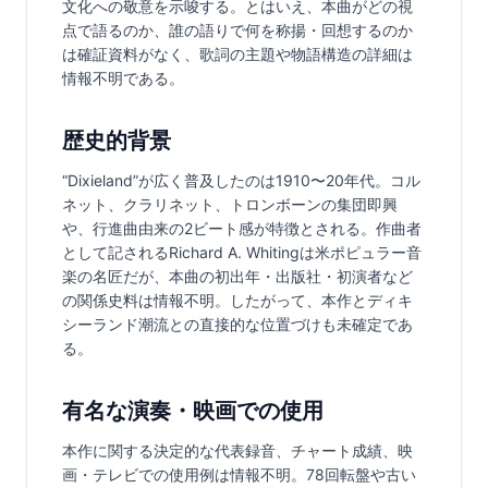
文化への敬意を示唆する。とはいえ、本曲がどの視
点で語るのか、誰の語りで何を称揚・回想するのか
は確証資料がなく、歌詞の主題や物語構造の詳細は
情報不明である。
歴史的背景
“Dixieland”が広く普及したのは1910〜20年代。コル
ネット、クラリネット、トロンボーンの集団即興
や、行進曲由来の2ビート感が特徴とされる。作曲者
として記されるRichard A. Whitingは米ポピュラー音
楽の名匠だが、本曲の初出年・出版社・初演者など
の関係史料は情報不明。したがって、本作とディキ
シーランド潮流との直接的な位置づけも未確定であ
る。
有名な演奏・映画での使用
本作に関する決定的な代表録音、チャート成績、映
画・テレビでの使用例は情報不明。78回転盤や古い