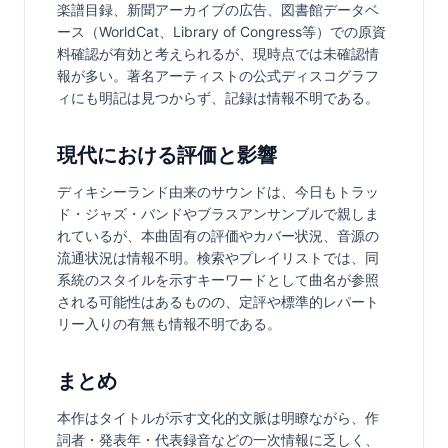
楽譜目録、新聞アーカイブの広告、図書館データベ
ース（WorldCat、Library of Congress等）での原資
料確認が有効と考えられるが、現時点では未確認情
報が多い。著名アーティストの公式ディスコグラフ
ィにも明記は見つからず、記録は情報不明である。
現代における評価と影響
ディキシーランド由来のサウンドは、今日もトラッ
ド・ジャズ・バンドやブラスアンサンブルで親しま
れているが、本曲固有の評価やカバー状況、音源の
流通状況は情報不明。検索やプレイリストでは、同
系統のスタイルを示すキーワードとして曲名が参照
される可能性はあるものの、定評や標準的レパート
リー入りの有無も情報不明である。
まとめ
本作はタイトルが示す文化的文脈は明瞭ながら、作
詞者・発表年・代表録音などの一次情報に乏しく、