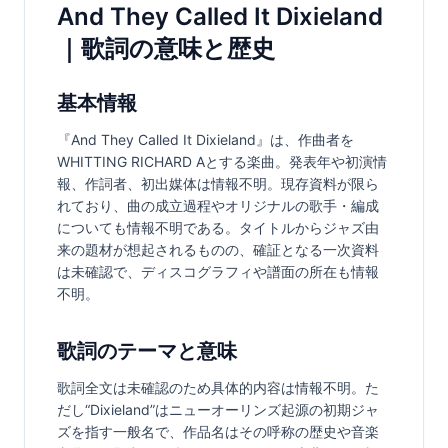
And They Called It Dixieland
｜歌詞の意味と歴史
基本情報
『And They Called It Dixieland』は、作曲者を
WHITTING RICHARD Aとする楽曲。発表年や初演情
報、作詞者、初出媒体は情報不明。現存資料が限ら
れており、曲の成立過程やオリジナルの歌手・編成
についても情報不明である。タイトルからジャズ由
来の題材が想起されるものの、確証となる一次資料
は未確認で、ディスコグラフィや譜面の所在も情報
不明。
歌詞のテーマと意味
歌詞全文は未確認のため具体的内容は情報不明。た
だし“Dixieland”はニューオーリンズ起源の初期ジャ
ズを指す一般名で、作品名はその呼称の歴史や音楽