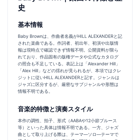
史
基本情報
Baby Brownは、作曲者名義がHILL ALEXANDERと記
された楽曲である。作詞者、初出年、初演や出版情
報は現時点で確認できず情報不明。公開資料が限ら
れており、作品固有の版権データや公式なカタログ
の照合も不足している。表記上は「Alexander Hill」
「Alex Hill」などの揺れが見られるが、本項ではクレ
ジットに従いHILL ALEXANDERと記す。ジャンルは
ジャズに区分するが、厳密なサブジャンルや形態は
情報不明である。
音楽的特徴と演奏スタイル
本作の調性、拍子、形式（AABAや12小節ブルース
等）といった具体は情報不明である。一方、ジャズ
曲として取り上げる際は、テーマ—ソロ—テーマで