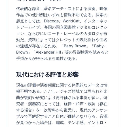
代表的な録音、著名アーティストによる演奏、映像
作品での使用例はいずれも情報不明である。探索の
起点としては、Discogs、WorldCat、インターネッ
トアーカイブ、各国の国立図書館デジタルコレクシ
ョン、ならびにレコード・レーベルのカタログが有
効だ。資料によってはクレジットの表記揺れや曲名
の違綴が存在するため、「Baby Brown」「Baby-
Brown」「Alexander Hill」等の異綴検索を試みると
手掛かりが得られる可能性がある。
現代における評価と影響
現在の評価や演奏頻度に関する体系的なデータは情
報不明である。ただし、ジャズ領域では埋もれた楽
曲が復刻や研究により再評価される事例が多い。研
究者・演奏家にとっては、旋律・和声・歌詞（存在
する場合）を一次資料から復元し、現代のアンサン
ブルで再解釈すること自体が価値となりうる。音源
が見つかった場合は、編成、テンポ感、イントロ・