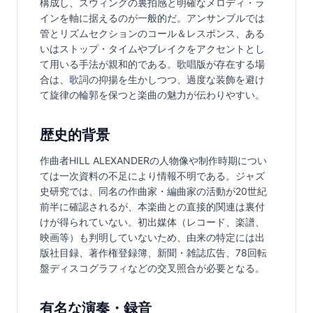
構成し、スウィングの裏拍感と明確なメロディ・ラ
インを軸に据えるのが一般的だ。アンサンブルでは
管とリズムセクションのコール＆レスポンス、ある
いはストップ・タイムやブレイクをアクセントとし
て用いる手法が親和的である。歌唱版が存在する場
合は、歌詞の抑揚を生かしつつ、過度な装飾を避け
て旋律の輪郭を保つと楽曲の魅力が伝わりやすい。
歴史的背景
作曲者HILL ALEXANDERの人物像や制作時期につい
ては一次資料の不足により情報不明である。ジャズ
史研究では、同名の作曲家・編曲家の活動が20世紀
前半に確認されるが、本楽曲との直接的関連は裏付
けが得られていない。初出媒体（レコード、楽譜、
映画等）も判明していないため、由来の特定には出
版社目録、著作権登録簿、新聞・雑誌広告、78回転
盤ディスコグラフィなどの交叉照合が必要となる。
有名な演奏・録音