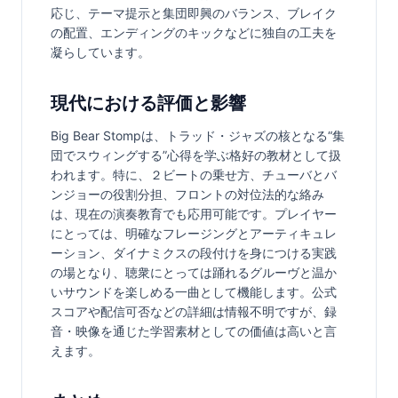
応じ、テーマ提示と集団即興のバランス、ブレイク
の配置、エンディングのキックなどに独自の工夫を
凝らしています。
現代における評価と影響
Big Bear Stompは、トラッド・ジャズの核となる“集
団でスウィングする”心得を学ぶ格好の教材として扱
われます。特に、２ビートの乗せ方、チューバとバ
ンジョーの役割分担、フロントの対位法的な絡み
は、現在の演奏教育でも応用可能です。プレイヤー
にとっては、明確なフレージングとアーティキュレ
ーション、ダイナミクスの段付けを身につける実践
の場となり、聴衆にとっては踊れるグルーヴと温か
いサウンドを楽しめる一曲として機能します。公式
スコアや配信可否などの詳細は情報不明ですが、録
音・映像を通じた学習素材としての価値は高いと言
えます。