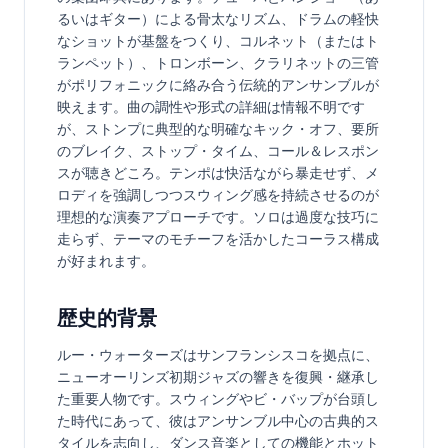
るいはギター）による骨太なリズム、ドラムの軽快
なショットが基盤をつくり、コルネット（またはト
ランペット）、トロンボーン、クラリネットの三管
がポリフォニックに絡み合う伝統的アンサンブルが
映えます。曲の調性や形式の詳細は情報不明です
が、ストンプに典型的な明確なキック・オフ、要所
のブレイク、ストップ・タイム、コール＆レスポン
スが聴きどころ。テンポは快活ながら暴走せず、メ
ロディを強調しつつスウィング感を持続させるのが
理想的な演奏アプローチです。ソロは過度な技巧に
走らず、テーマのモチーフを活かしたコーラス構成
が好まれます。
歴史的背景
ルー・ウォーターズはサンフランシスコを拠点に、
ニューオーリンズ初期ジャズの響きを復興・継承し
た重要人物です。スウィングやビ・バップが台頭し
た時代にあって、彼はアンサンブル中心の古典的ス
タイルを志向し、ダンス音楽としての機能とホット