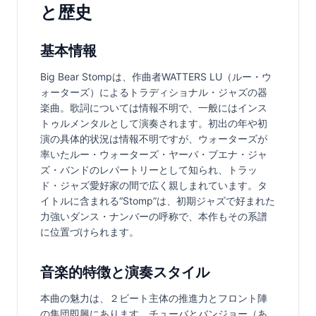
と歴史
基本情報
Big Bear Stompは、作曲者WATTERS LU（ルー・ウ
ォーターズ）によるトラディショナル・ジャズの器
楽曲。歌詞については情報不明で、一般にはインス
トゥルメンタルとして演奏されます。初出の年や初
演の具体的状況は情報不明ですが、ウォーターズが
率いたルー・ウォーターズ・ヤーバ・ブエナ・ジャ
ズ・バンドのレパートリーとして知られ、トラッ
ド・ジャズ愛好家の間で広く親しまれています。タ
イトルに含まれる“Stomp”は、初期ジャズで好まれた
力強いダンス・ナンバーの呼称で、本作もその系譜
に位置づけられます。
音楽的特徴と演奏スタイル
本曲の魅力は、２ビート主体の推進力とフロント陣
の集団即興にあります。チューバとバンジョー（あ