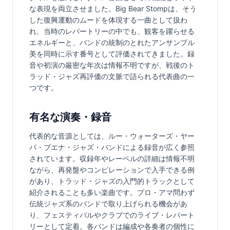
な表現を両立させました。Big Bear Stompは、そう
した復興運動のムードを体現する一曲として扱わ
れ、当時のレパートリーの中でも、観客を躍らせる
エネルギーと、バンドの統制のとれたアンサンブル
美を同時に示す番号として評価されてきました。録
音や初演の厳密な年次は情報不明ですが、戦後のト
ラッド・ジャズ再評価の文脈で語られる代表曲の一
つです。
有名な演奏・録音
代表的な音源としては、ルー・ウォーターズ・ヤー
バ・ブエナ・ジャズ・バンドによる録音が広く参照
されています。収録年やレーベルの詳細は情報不明
ながら、再発盤やコンピレーションで入手できる例
があり、トラッド・ジャズの入門的トラックとして
紹介されることも多い楽曲です。プロ・アマ問わず
伝統ジャズ系のバンドで取り上げられる機会があ
り、フェスティバルやクラブでのライブ・レパート
リーとして定着。各バンドは編成や各奏者の個性に