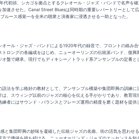
20年代初頭、シカゴを拠点とするクレオール・ジャズ・バンドで名声を
速させた。Canal Street Bluesは同時期の重要レパートリーと
、ブルース感覚—を全米の聴衆と演奏家に浸透させる一助となった。
レオール・ジャズ・バンドによる1920年代の録音で、フロントの絡み
ストロングの各編成をはじめ、ニューオーリンズの伝統派バンド、復興
ジオ盤で継承。現行でもディキシー／トラッド系アンサンブルの定番と
の語法を学ぶ格好の教材として、アンサンブル構築や集団即興の訓練に
計は、スウィング以前のジャズの核心を伝える手がかりであり、教育現
熟練者にはサウンド・バランスとフレーズ運用の精度を磨く題材を提供
は、ブルースの情感と集団即興の妙味を凝縮した伝統ジャズの名曲。街の活気を思
双方で価値を持ち続ける。ニューオーリンズ・ジャズのエッセンスを知