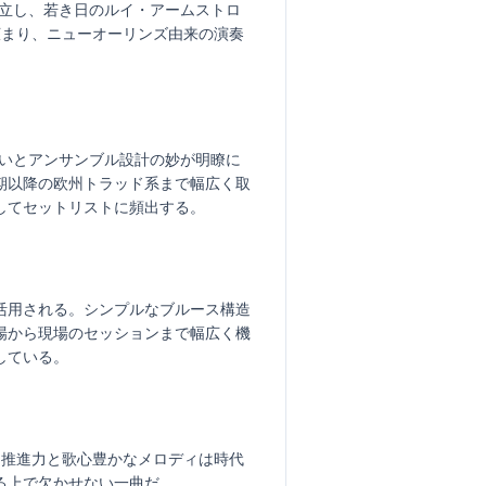
確立し、若き日のルイ・アームストロ
して広まり、ニューオーリンズ由来の演奏
合いとアンサンブル設計の妙が明瞭に
期以降の欧州トラッド系まで幅広く取
してセットリストに頻出する。
活用される。シンプルなブルース構造
場から現場のセッションまで幅広く機
している。
わせる推進力と歌心豊かなメロディは時代
る上で欠かせない一曲だ。