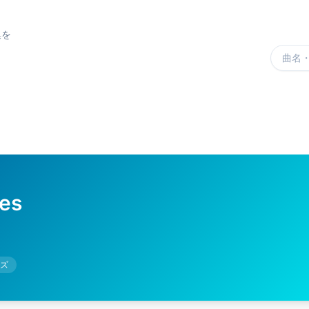
集を
楽曲を
ues
ズ