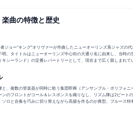
lues｜楽曲の特徴と歴史
、コルネット奏者ジョー“キング”オリヴァーが作曲したニューオーリンズ系ジャ
不明。タイトルはニューオーリンズ中心街の大通り名に由来し、当時の
ィキシーランド）の定番レパートリーとして、現在まで広く親しまれて
ル
律と、複数の管楽器が同時に歌う集団即興（アンサンブル・ポリフォニ
ーンのフロントがコール＆レスポンスを織りなし、リズム隊は2ビート
、ソロと合奏を巧みに切り替えながら高揚を作るのが典型。ブルース特