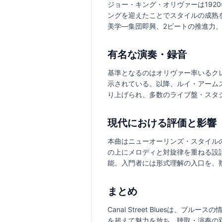
ジョー・キング・オリヴァーは19
ングを迎えたことでスタイルの成熟を加
美学—集団即興、2ビートの推進力
有名な演奏・録音
基準となるのはオリヴァー率いるク
示されている。以降、ルイ・アーム
り上げられ、多数のライブ盤・スタ
現代における評価と影響
本曲はニューオーリンズ・スタイル
の上にメロディと対旋律を重ねる設
能。入門者には形式理解の入口を、
まとめ
Canal Street Blues
を超えて魅力を放ち、聴取・演奏の