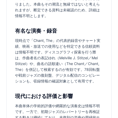
りました。本曲もその潮流と無縁ではないと考えら
れますが、断定できる資料は未確認のため、詳細は
情報不明とします。
有名な演奏・録音
現時点で「Chant, The」の代表的録音やチャート実
績、映画・放送での使用などを特定できる信頼資料
は情報不明です。ディスコグラフィ探索を行う際
は、作曲者名の表記ゆれ（Melville J. Stitzel／Mel 
Stitzel）や、曲名の語順違い（The Chant／Chant, 
The）を併記して検索するのが有効です。78回転盤
や戦前ジャズの復刻盤、デジタル配信のコンピレー
ションも、収録情報の確認対象として有用です。
現代における評価と影響
本曲単体の学術的評価や網羅的な演奏史は情報不明
です。一方で、初期ジャズのレパートリーを再検証
する動きは継続しており、未復刻の楽曲や周縁的ナ