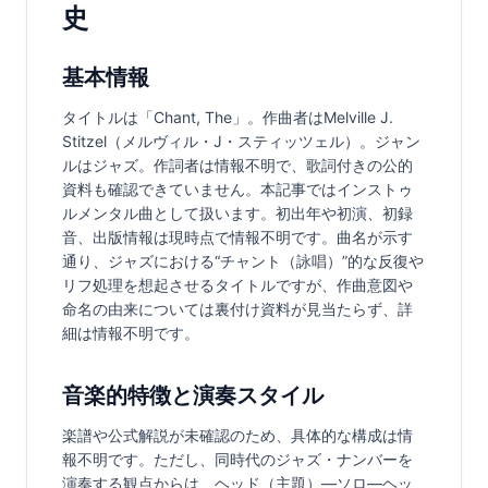
史
基本情報
タイトルは「Chant, The」。作曲者はMelville J. 
Stitzel（メルヴィル・J・スティッツェル）。ジャン
ルはジャズ。作詞者は情報不明で、歌詞付きの公的
資料も確認できていません。本記事ではインストゥ
ルメンタル曲として扱います。初出年や初演、初録
音、出版情報は現時点で情報不明です。曲名が示す
通り、ジャズにおける“チャント（詠唱）”的な反復や
リフ処理を想起させるタイトルですが、作曲意図や
命名の由来については裏付け資料が見当たらず、詳
細は情報不明です。
音楽的特徴と演奏スタイル
楽譜や公式解説が未確認のため、具体的な構成は情
報不明です。ただし、同時代のジャズ・ナンバーを
演奏する観点からは、ヘッド（主題）—ソロ—ヘッ