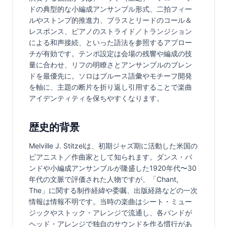
ドの典型的な小編成アンサンブル形式、二拍フィー
ルやストンプ的推進力、ブラスとリードのコール＆
レスポンス、ピアノのストライド／トランジション
による和声接続、といった語法を参照するアプロー
チが有効です。テンポ設定は会場の残響や編成の技
量に合わせ、リフの明瞭さとアンサンブルのブレン
ドを最優先に。ソロはブルース語彙やモチーフ開発
を軸に、主題の断片を折り返し引用することで楽曲
アイデンティティを保ちやすくなります。
歴史的背景
Melville J. Stitzelは、初期ジャズ期に活動した米国の
ピアニスト／作曲家として知られます。ダンス・バ
ンドや小編成アンサンブルが隆盛した1920年代〜30
年代の文脈で評価された人物ですが、「Chant, 
The」に関する制作経緯や委嘱、出版経路などの一次
情報は情報不明です。当時の楽曲はシート・ミュー
ジックやストック・アレンジで流通し、各バンドが
ヘッド・アレンジで独自のサウンドを作る慣行があ