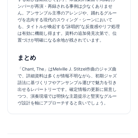
ンバーが再演・再録される事例は少なくありませ
ん。アンサンブル主導のアレンジや、踊れるグルー
ヴを志向する現代のスウィング・シーンにおいて
も、タイトルが喚起する“詠唱的”な反復感やリフ処理
は有効に機能し得ます。資料の追加発見次第で、位
置づけが明確になる余地が残されています。
まとめ
「Chant, The」はMelville J. Stitzel作曲のジャズ曲
で、詳細資料は多くが情報不明ながら、初期ジャズ
語法に基づくリフやアンサンブル運びで魅力を引き
出せるレパートリーです。確定情報の更新に留意し
つつ、演奏現場では明快な主題提示と堅実なグルー
ヴ設計を軸にアプローチすると良いでしょう。