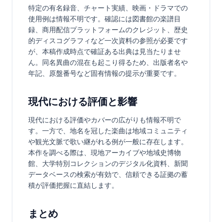
特定の有名録音、チャート実績、映画・ドラマでの
使用例は情報不明です。確認には図書館の楽譜目
録、商用配信プラットフォームのクレジット、歴史
的ディスコグラフィなど一次資料の参照が必要です
が、本稿作成時点で確証ある出典は見当たりませ
ん。同名異曲の混在も起こり得るため、出版者名や
年記、原盤番号など固有情報の提示が重要です。
現代における評価と影響
現代における評価やカバーの広がりも情報不明で
す。一方で、地名を冠した楽曲は地域コミュニティ
や観光文脈で歌い継がれる例が一般に存在します。
本作を調べる際は、現地アーカイブや地域史博物
館、大学特別コレクションのデジタル化資料、新聞
データベースの検索が有効で、信頼できる証拠の蓄
積が評価把握に直結します。
まとめ