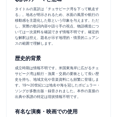
タイトルの直訳は「チェサピーク湾を下って帆走す
る」。地名が明示されるため、水面の風景や航行の
移動感を主題化した歌という印象を与えます。ただ
し、実際の歌詞内容や語り手の視点、物語構造につ
いては一次資料を確認できず情報不明です。確定的
な解釈は控え、題名が示す地理的・情景的ニュアン
スの範囲で理解します。
歴史的背景
成立時期は情報不明です。米国東海岸に広がるチェ
サピーク湾は航行・漁業・交易の要衝として長い歴
史を持ち、地域文化や音楽資料にも頻繁に登場しま
す。19〜20世紀には地名や海を冠したポピュラー・
ソングが多数出版・録音されました。本作の直接の
出典や系譜の特定は現状情報不明です。
有名な演奏・映画での使用