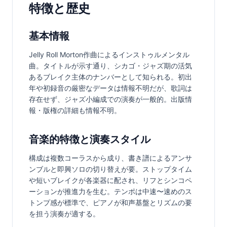
特徴と歴史
基本情報
Jelly Roll Morton作曲によるインストゥルメンタル
曲。タイトルが示す通り、シカゴ・ジャズ期の活気
あるブレイク主体のナンバーとして知られる。初出
年や初録音の厳密なデータは情報不明だが、歌詞は
存在せず、ジャズ小編成での演奏が一般的。出版情
報・版権の詳細も情報不明。
音楽的特徴と演奏スタイル
構成は複数コーラスから成り、書き譜によるアンサ
ンブルと即興ソロの切り替えが要。ストップタイム
や短いブレイクが各楽器に配され、リフとシンコペ
ーションが推進力を生む。テンポは中速〜速めのス
トンプ感が標準で、ピアノが和声基盤とリズムの要
を担う演奏が適する。