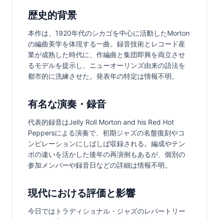
歴史的背景
本作は、1920年代のシカゴを中心に活動したMorton
の編曲美学を体現する一曲。録音技術とレコード産
業が成熟した時代に、作編曲と集団即興を両立させ
るモデルを提示し、ニューオーリンズ由来の語法を
都市的に洗練させた。発表年の特定は情報不明。
有名な演奏・録音
代表的録音はJelly Roll Morton and his Red Hot 
Peppersによる演奏で、初期ジャズの名盤復刻やコ
ンピレーションにしばしば収録される。編成やテン
ポの違いを活かした後年の再演例もあるが、個別の
参加メンバーや録音日などの詳細は情報不明。
現代における評価と影響
今日ではトラディショナル・ジャズのレパートリー