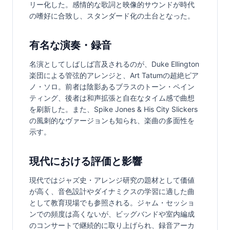
リー化した。感情的な歌詞と映像的サウンドが時代
の嗜好に合致し、スタンダード化の土台となった。
有名な演奏・録音
名演としてしばしば言及されるのが、Duke Ellington
楽団による管弦的アレンジと、Art Tatumの超絶ピア
ノ・ソロ。前者は陰影あるブラスのトーン・ペイン
ティング、後者は和声拡張と自在なタイム感で曲想
を刷新した。また、Spike Jones & His City Slickers
の風刺的なヴァージョンも知られ、楽曲の多面性を
示す。
現代における評価と影響
現代ではジャズ史・アレンジ研究の題材として価値
が高く、音色設計やダイナミクスの学習に適した曲
として教育現場でも参照される。ジャム・セッショ
ンでの頻度は高くないが、ビッグバンドや室内編成
のコンサートで継続的に取り上げられ、録音アーカ