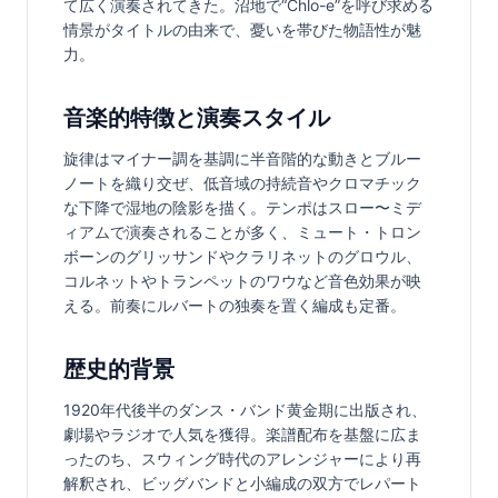
て広く演奏されてきた。沼地で“Chlo-e”を呼び求める
情景がタイトルの由来で、憂いを帯びた物語性が魅
力。
音楽的特徴と演奏スタイル
旋律はマイナー調を基調に半音階的な動きとブルー
ノートを織り交ぜ、低音域の持続音やクロマチック
な下降で湿地の陰影を描く。テンポはスロー〜ミデ
ィアムで演奏されることが多く、ミュート・トロン
ボーンのグリッサンドやクラリネットのグロウル、
コルネットやトランペットのワウなど音色効果が映
える。前奏にルバートの独奏を置く編成も定番。
歴史的背景
1920年代後半のダンス・バンド黄金期に出版され、
劇場やラジオで人気を獲得。楽譜配布を基盤に広ま
ったのち、スウィング時代のアレンジャーにより再
解釈され、ビッグバンドと小編成の双方でレパート