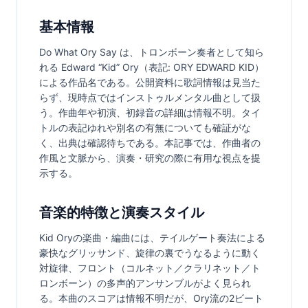
基本情報
Do What Ory Say は、トロンボーン奏者として知ら
れる Edward “Kid” Ory（表記: ORY EDWARD KID）
による作品名である。公開資料に歌詞情報は見当た
らず、現時点ではインストゥルメンタル曲として扱
う。作曲年や初演、初録音の詳細は情報不明。タイ
トルの表記ゆれや別名の有無についても確証がな
く、出典は確認待ちである。本記事では、作曲者の
作風と文脈から、演奏・研究の際に有用な視点を提
示する。
音楽的特徴と演奏スタイル
Kid Oryの楽曲・編曲には、テイルゲート奏法による
豪快なグリッサンド、旋律の裏でうなるように動く
対旋律、フロント（コルネット／クラリネット／ト
ロンボーン）の多声的アンサンブルがよく見られ
る。本曲のスコアは情報不明だが、Ory流の2ビート