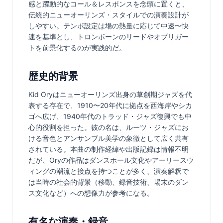
感と躍動的なコール＆レスポンスを念頭に置くと、
伝統的ニューオーリンズ・スタイルでの演奏設計が
しやすい。テンポ設定は場の熱量に応じて中速〜快
速を基準とし、トロンボーンのリードやオブリガー
トを前景化するのが実践的だ。
歴史的背景
Kid Oryはニューオーリンズ出身の草創期ジャズを代
表する存在で、1910〜20年代に拠点を西海岸やシカ
ゴへ広げ、1940年代のトラッド・ジャズ復興でも中
心的役割を担った。彼の名は、ルーツ・ジャズにお
ける音色とアンサンブル美学の象徴として広く共有
されている。本曲の制作経緯や出版記録は情報不明
だが、Oryの作品はダンスホール文化やアーリースウ
ィングの潮流と接点を持つことが多く、演奏解釈で
は当時の社会的背景（移動、録音技術、場末のダン
ス文化など）への想像力が参考になる。
有名な演奏・録音