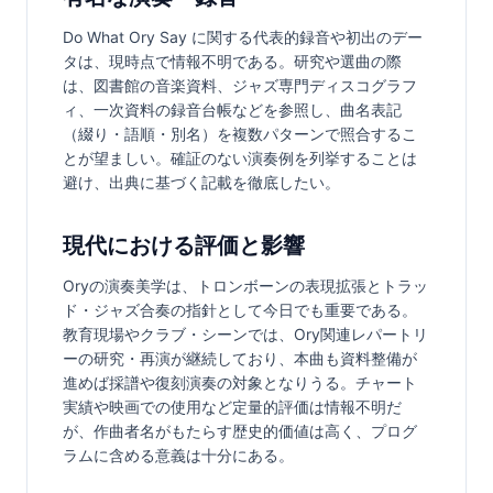
Do What Ory Say に関する代表的録音や初出のデー
タは、現時点で情報不明である。研究や選曲の際
は、図書館の音楽資料、ジャズ専門ディスコグラフ
ィ、一次資料の録音台帳などを参照し、曲名表記
（綴り・語順・別名）を複数パターンで照合するこ
とが望ましい。確証のない演奏例を列挙することは
避け、出典に基づく記載を徹底したい。
現代における評価と影響
Oryの演奏美学は、トロンボーンの表現拡張とトラッ
ド・ジャズ合奏の指針として今日でも重要である。
教育現場やクラブ・シーンでは、Ory関連レパートリ
ーの研究・再演が継続しており、本曲も資料整備が
進めば採譜や復刻演奏の対象となりうる。チャート
実績や映画での使用など定量的評価は情報不明だ
が、作曲者名がもたらす歴史的価値は高く、プログ
ラムに含める意義は十分にある。