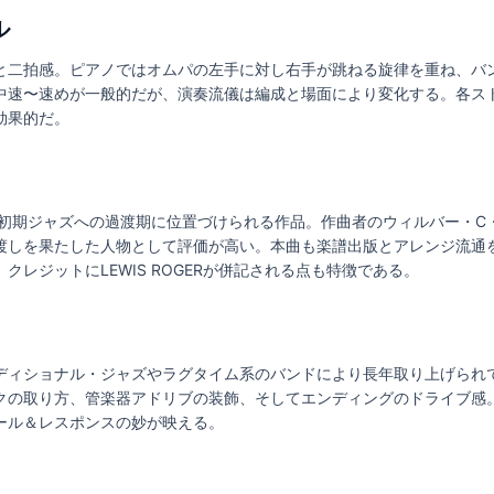
ル
と二拍感。ピアノではオムパの左手に対し右手が跳ねる旋律を重ね、バ
中速〜速めが一般的だが、演奏流儀は編成と場面により変化する。各ス
効果的だ。
、初期ジャズへの過渡期に位置づけられる作品。作曲者のウィルバー・
渡しを果たした人物として評価が高い。本曲も楽譜出版とアレンジ流通
レジットにLEWIS ROGERが併記される点も特徴である。
ディショナル・ジャズやラグタイム系のバンドにより長年取り上げられ
クの取り方、管楽器アドリブの装飾、そしてエンディングのドライブ感
ール＆レスポンスの妙が映える。