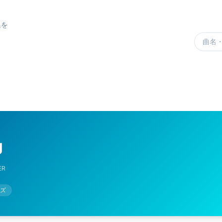
集を
楽曲を
g
ER
ズ