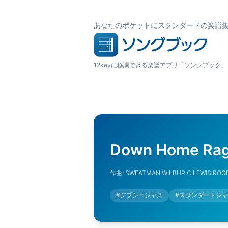
あなたのポケットにスタンダードの楽譜
12keyに移調できる楽譜アプリ「ソングブック」
Down Home Ra
作曲:
SWEATMAN WILBUR C,LEWIS ROG
#
ジプシージャズ
#
スタンダードジャ