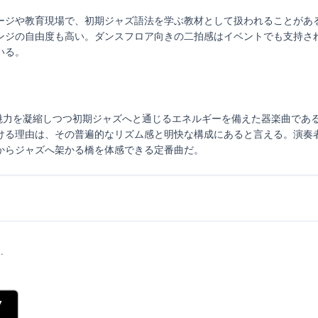
ージや教育現場で、初期ジャズ語法を学ぶ教材として扱われることがあ
ンジの自由度も高い。ダンスフロア向きの二拍感はイベントでも支持さ
いる。
タイムの魅力を凝縮しつつ初期ジャズへと通じるエネルギーを備えた器楽曲で
ける理由は、その普遍的なリズム感と明快な構成にあると言える。演奏
からジャズへ架かる橋を体感できる定番曲だ。
.