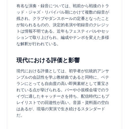
有名な演奏・録音については、戦前から戦後のトラ
ッド・ジャズ・リバイバル期にかけて複数の録音が
残され、クラブやダンスホールの定番となったこと
が知られるものの、決定的名演や初録音のクレジッ
トは情報不明である。近年もフェスティバルやセッ
ションで取り上げられ、編成やテンポを変えた多様
な解釈が行われている。
現代における評価と影響
現代における評価としては、初学者が伝統的アンサ
ンブルの会話性を学ぶ教材曲であると同時に、ベテ
ランにとっても自由度の高い即興素材として重宝さ
れている点が挙げられる。バーや小規模会場でのラ
イヴに適したキャッチーさを持ち、配信時代にもプ
レイリストでの回遊性が高い。音源・資料面の空白
はあるが、現場の実演で生き続けるスタンダード
だ。