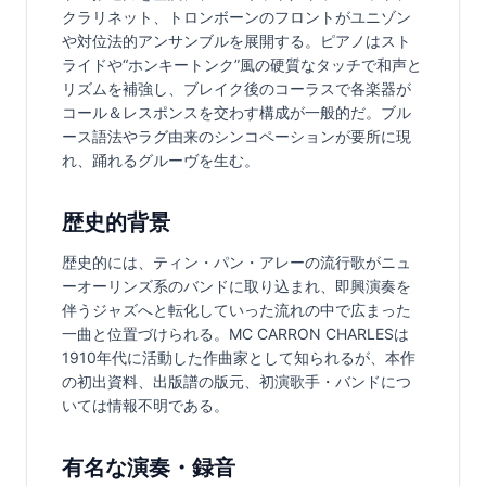
クラリネット、トロンボーンのフロントがユニゾン
や対位法的アンサンブルを展開する。ピアノはスト
ライドや“ホンキートンク”風の硬質なタッチで和声と
リズムを補強し、ブレイク後のコーラスで各楽器が
コール＆レスポンスを交わす構成が一般的だ。ブル
ース語法やラグ由来のシンコペーションが要所に現
れ、踊れるグルーヴを生む。
歴史的背景
歴史的には、ティン・パン・アレーの流行歌がニュ
ーオーリンズ系のバンドに取り込まれ、即興演奏を
伴うジャズへと転化していった流れの中で広まった
一曲と位置づけられる。MC CARRON CHARLESは
1910年代に活動した作曲家として知られるが、本作
の初出資料、出版譜の版元、初演歌手・バンドにつ
いては情報不明である。
有名な演奏・録音