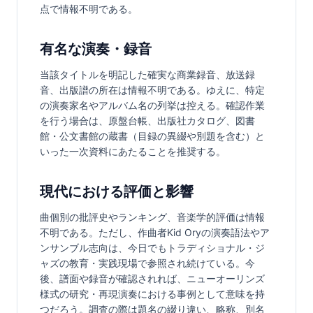
点で情報不明である。
有名な演奏・録音
当該タイトルを明記した確実な商業録音、放送録
音、出版譜の所在は情報不明である。ゆえに、特定
の演奏家名やアルバム名の列挙は控える。確認作業
を行う場合は、原盤台帳、出版社カタログ、図書
館・公文書館の蔵書（目録の異綴や別題を含む）と
いった一次資料にあたることを推奨する。
現代における評価と影響
曲個別の批評史やランキング、音楽学的評価は情報
不明である。ただし、作曲者Kid Oryの演奏語法やア
ンサンブル志向は、今日でもトラディショナル・ジ
ャズの教育・実践現場で参照され続けている。今
後、譜面や録音が確認されれば、ニューオーリンズ
様式の研究・再現演奏における事例として意味を持
つだろう。調査の際は題名の綴り違い、略称、別名