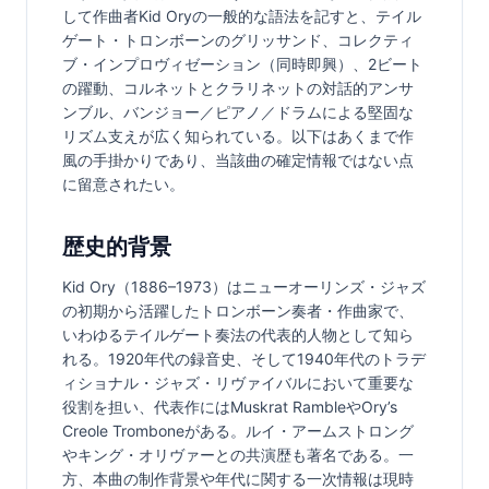
して作曲者Kid Oryの一般的な語法を記すと、テイル
ゲート・トロンボーンのグリッサンド、コレクティ
ブ・インプロヴィゼーション（同時即興）、2ビート
の躍動、コルネットとクラリネットの対話的アンサ
ンブル、バンジョー／ピアノ／ドラムによる堅固な
リズム支えが広く知られている。以下はあくまで作
風の手掛かりであり、当該曲の確定情報ではない点
に留意されたい。
歴史的背景
Kid Ory（1886–1973）はニューオーリンズ・ジャズ
の初期から活躍したトロンボーン奏者・作曲家で、
いわゆるテイルゲート奏法の代表的人物として知ら
れる。1920年代の録音史、そして1940年代のトラデ
ィショナル・ジャズ・リヴァイバルにおいて重要な
役割を担い、代表作にはMuskrat RambleやOry’s 
Creole Tromboneがある。ルイ・アームストロング
やキング・オリヴァーとの共演歴も著名である。一
方、本曲の制作背景や年代に関する一次情報は現時