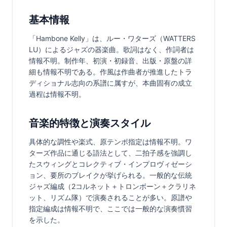
基本情報
「Hambone Kelly」は、ルー・ワターズ（WATTERS 
LU）によるジャズの器楽曲。歌詞はなく、作詞者は
情報不明。制作年、初演・初録音、出版・原盤の詳
細も情報不明である。作風は作曲者が推進したトラ
ディショナル志向の系譜に属すが、本曲固有の成立
過程は情報不明。
音楽的特徴と演奏スタイル
具体的な調性や楽式、原テンポ指定は情報不明。ワ
ターズ作品に通じる語法として、二拍子感を強調し
たスウィングとコレクティブ・インプロヴィゼーシ
ョン、要所のブレイクが挙げられる。一般的な伝統
ジャズ編成（2コルネット＋トロンボーン＋クラリネ
ット、リズム隊）で演奏されることが多い。原譜や
指定編成は情報不明で、ここでは一般的な演奏慣習
を示した。