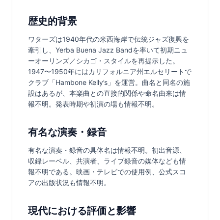
歴史的背景
ワターズは1940年代の米西海岸で伝統ジャズ復興を
牽引し、Yerba Buena Jazz Bandを率いて初期ニュ
ーオーリンズ／シカゴ・スタイルを再提示した。
1947〜1950年にはカリフォルニア州エルセリートで
クラブ「Hambone Kelly’s」を運営。曲名と同名の施
設はあるが、本楽曲との直接的関係や命名由来は情
報不明。発表時期や初演の場も情報不明。
有名な演奏・録音
有名な演奏・録音の具体名は情報不明。初出音源、
収録レーベル、共演者、ライブ録音の媒体なども情
報不明である。映画・テレビでの使用例、公式スコ
アの出版状況も情報不明。
現代における評価と影響