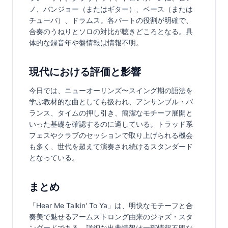
ノ、バンジョー（またはギター）、ベース（または
チューバ）、ドラムス。各パートの役割が明確で、
合奏のうねりとソロの対比が聴きどころとなる。具
体的な録音年や盤情報は情報不明。
現代における評価と影響
今日では、ニューオーリンズ〜スイング期の語法を
学ぶ教材的な曲としても扱われ、アンサンブル・バ
ランス、タイムの押し引き、簡潔なモチーフ展開と
いった基礎を確認するのに適している。トラッド系
フェスやクラブのセッションで取り上げられる機会
も多く、世代を超えて演奏され続けるスタンダード
となっている。
まとめ
「Hear Me Talkin' To Ya」は、明快なモチーフと合
奏美で魅せるアームストロング由来のジャズ・スタ
ンダードである。詳細な出典情報は一部情報不明な