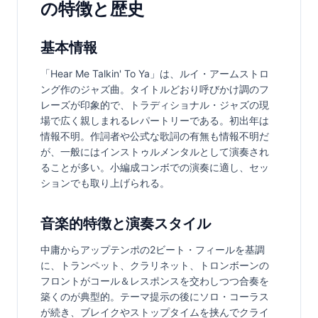
の特徴と歴史
基本情報
「Hear Me Talkin' To Ya」は、ルイ・アームストロ
ング作のジャズ曲。タイトルどおり呼びかけ調のフ
レーズが印象的で、トラディショナル・ジャズの現
場で広く親しまれるレパートリーである。初出年は
情報不明。作詞者や公式な歌詞の有無も情報不明だ
が、一般にはインストゥルメンタルとして演奏され
ることが多い。小編成コンボでの演奏に適し、セッ
ションでも取り上げられる。
音楽的特徴と演奏スタイル
中庸からアップテンポの2ビート・フィールを基調
に、トランペット、クラリネット、トロンボーンの
フロントがコール＆レスポンスを交わしつつ合奏を
築くのが典型的。テーマ提示の後にソロ・コーラス
が続き、ブレイクやストップタイムを挟んでクライ