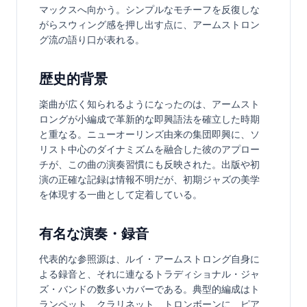
マックスへ向かう。シンプルなモチーフを反復しな
がらスウィング感を押し出す点に、アームストロン
グ流の語り口が表れる。
歴史的背景
楽曲が広く知られるようになったのは、アームスト
ロングが小編成で革新的な即興語法を確立した時期
と重なる。ニューオーリンズ由来の集団即興に、ソ
リスト中心のダイナミズムを融合した彼のアプロー
チが、この曲の演奏習慣にも反映された。出版や初
演の正確な記録は情報不明だが、初期ジャズの美学
を体現する一曲として定着している。
有名な演奏・録音
代表的な参照源は、ルイ・アームストロング自身に
よる録音と、それに連なるトラディショナル・ジャ
ズ・バンドの数多いカバーである。典型的編成はト
ランペット、クラリネット、トロンボーンに、ピア