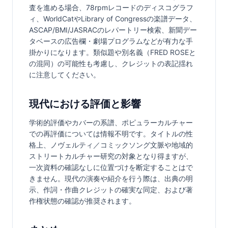
査を進める場合、78rpmレコードのディスコグラフ
ィ、WorldCatやLibrary of Congressの楽譜データ、
ASCAP/BMI/JASRACのレパートリー検索、新聞デー
タベースの広告欄・劇場プログラムなどが有力な手
掛かりになります。類似題や別名義（FRED ROSEと
の混同）の可能性も考慮し、クレジットの表記揺れ
に注意してください。
現代における評価と影響
学術的評価やカバーの系譜、ポピュラーカルチャー
での再評価については情報不明です。タイトルの性
格上、ノヴェルティ／コミックソング文脈や地域的
ストリートカルチャー研究の対象となり得ますが、
一次資料の確認なしに位置づけを断定することはで
きません。現代の演奏や紹介を行う際は、出典の明
示、作詞・作曲クレジットの確実な同定、および著
作権状態の確認が推奨されます。