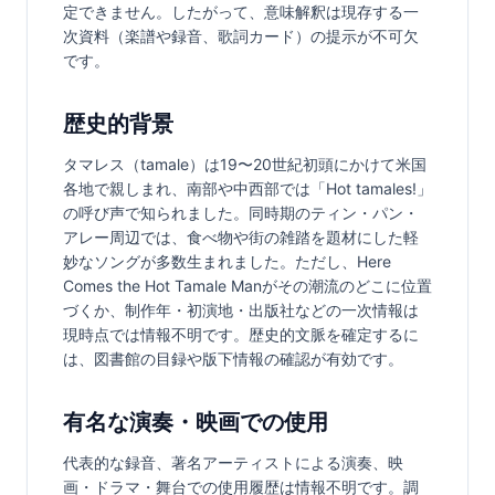
定できません。したがって、意味解釈は現存する一
次資料（楽譜や録音、歌詞カード）の提示が不可欠
です。
歴史的背景
タマレス（tamale）は19〜20世紀初頭にかけて米国
各地で親しまれ、南部や中西部では「Hot tamales!」
の呼び声で知られました。同時期のティン・パン・
アレー周辺では、食べ物や街の雑踏を題材にした軽
妙なソングが多数生まれました。ただし、Here 
Comes the Hot Tamale Manがその潮流のどこに位置
づくか、制作年・初演地・出版社などの一次情報は
現時点では情報不明です。歴史的文脈を確定するに
は、図書館の目録や版下情報の確認が有効です。
有名な演奏・映画での使用
代表的な録音、著名アーティストによる演奏、映
画・ドラマ・舞台での使用履歴は情報不明です。調