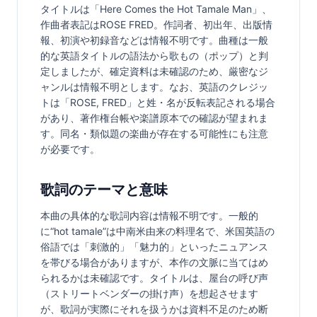
タイトルは「Here Comes the Hot Tamale Man」、
作曲者表記はROSE FRED。作詞者、初出年、出版情
報、初演や初録音などは情報不明です。曲種は一般
的な英語タイトルの語法から歌もの（ポップ）と判
定しましたが、確定資料は未確認のため、厳密なジ
ャンルは情報不明とします。なお、英語のクレジッ
トは「ROSE, FRED」と姓・名が反転表記される場合
があり、著作権台帳や楽譜原本での確認が望まれま
す。同名・類似題の楽曲が存在する可能性にも注意
が必要です。
歌詞のテーマと意味
本曲の具体的な歌詞内容は情報不明です。一般的
に“hot tamale”は中南米由来の料理名で、米国英語の
俗語では「刺激的」「魅力的」といったニュアンス
を帯びる場合がありますが、本作の文脈に当てはめ
られるかは未確認です。タイトルは、屋台の呼び声
（ストリートベンダーの掛け声）を想起させます
が、歌詞が実際にそれを扱うかは資料不足のため断