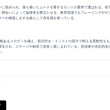
ーに収められ、落ち着いたムードを要するセットの要所で選ばれる。歌
・間合いによって旋律美を際立たせる。教育現場でもフレージングやサ
ラーの橋渡しをする曲として存在感を保っている。
ーの品格あるメロディを備え、歌詞付き・インストの双方で映える柔軟性を
重宝され、ステージや録音で息長く親しまれている。初演者や決定的名
い。
.