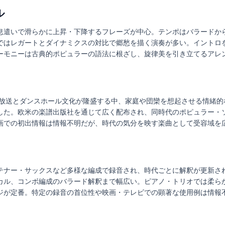
ル
息遣いで滑らかに上昇・下降するフレーズが中心。テンポはバラードか
ではレガートとダイナミクスの対比で郷愁を描く演奏が多い。イントロ
ーモニーは古典的ポピュラーの語法に根ざし、旋律美を引き立てるアレ
ジオ放送とダンスホール文化が隆盛する中、家庭や団欒を想起させる情緒
した。欧米の楽譜出版社を通じて広く配布され、同時代のポピュラー・
画での初出情報は情報不明だが、時代の気分を映す楽曲として受容域を
テナー・サックスなど多様な編成で録音され、時代ごとに解釈が更新さ
カル、コンボ編成のバラード解釈まで幅広い。ピアノ・トリオでは柔ら
ジが定番。特定の録音の首位性や映画・テレビでの顕著な使用例は情報