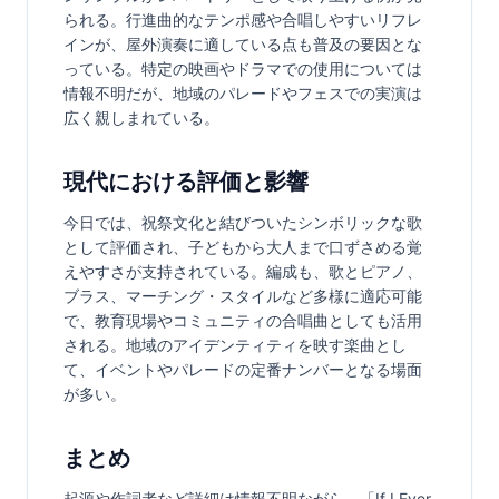
られる。行進曲的なテンポ感や合唱しやすいリフレ
インが、屋外演奏に適している点も普及の要因とな
っている。特定の映画やドラマでの使用については
情報不明だが、地域のパレードやフェスでの実演は
広く親しまれている。
現代における評価と影響
今日では、祝祭文化と結びついたシンボリックな歌
として評価され、子どもから大人まで口ずさめる覚
えやすさが支持されている。編成も、歌とピアノ、
ブラス、マーチング・スタイルなど多様に適応可能
で、教育現場やコミュニティの合唱曲としても活用
される。地域のアイデンティティを映す楽曲とし
て、イベントやパレードの定番ナンバーとなる場面
が多い。
まとめ
起源や作詞者など詳細は情報不明ながら、「If I Ever 