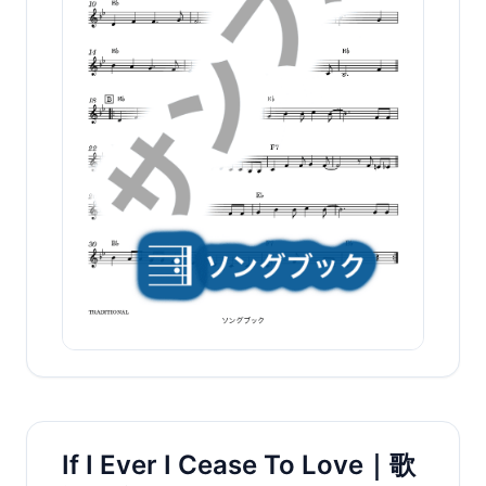
If I Ever I Cease To Love｜歌