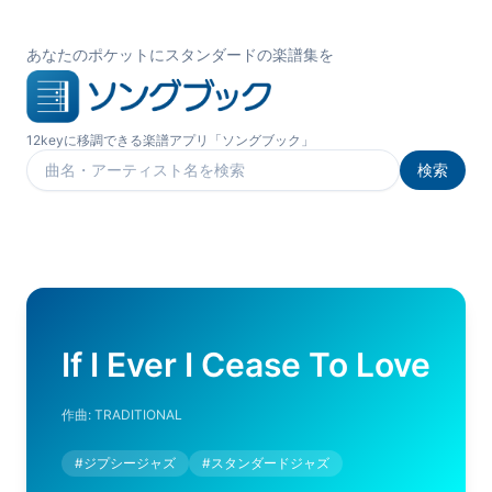
あなたのポケットにスタンダードの楽譜集を
12keyに移調できる楽譜アプリ「ソングブック」
検索
楽曲を検索
If I Ever I Cease To Love
作曲:
TRADITIONAL
#
ジプシージャズ
#
スタンダードジャズ