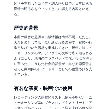
妙さを重視したコメディ調の語り口で、日常にある
愛情の明るさをウィットと共に讃える内容といえ
る。
歴史的背景
本曲の厳密な起源や出版情報は情報不明。ただし、
大衆音楽として広く歌い継がれる過程で、祝祭や行
進と結びついた伝承を形成してきた。後年にはニュ
ーオーリンズのマルディグラの文脈で広く知られる
ようになり、地域のブラスバンド文化と接点を持つ
に至った。こうした社会的背景が、単なる恋愛歌を
超えた共同体のレパートリーとしての位置づけを支
えている。
有名な演奏・映画での使用
レコーディングの網羅的リストは情報不明だが、ニ
ューオーリンズ系のブラスバンドやストリート・ア
ンサンブルがレパートリーとして取り上げる例が見