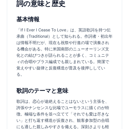
詞の意味と歴史
基本情報
「If I Ever I Cease To Love」は、英語歌詞を持つ伝
承曲（Traditional）として知られる。作詞者・初出年
は情報不明だが、現在も祝祭や行進の場で演奏され
る機会がある。特に米国南部のニューオーリンズ文
化との結びつきが語られることが多く、コミュニテ
ィの合唱やブラス編成でも親しまれている。簡潔で
覚えやすい旋律と反復構造が普及を後押ししてい
る。
歌詞のテーマと意味
歌詞は、恋心が途絶えることはないという主張を、
誇張やナンセンスな比喩でユーモラスに描くのが特
徴。極端な条件を並べ立てて「それでも愛は尽きな
い」と打ち返す構造が反復され、観客参加型の合唱
にも適した親しみやすさを備える。深刻さよりも軽