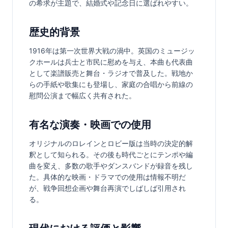
の希求が主題で、結婚式や記念日に選ばれやすい。
歴史的背景
1916年は第一次世界大戦の渦中。英国のミュージッ
クホールは兵士と市民に慰めを与え、本曲も代表曲
として楽譜販売と舞台・ラジオで普及した。戦地か
らの手紙や歌集にも登場し、家庭の合唱から前線の
慰問公演まで幅広く共有された。
有名な演奏・映画での使用
オリジナルのロレインとロビー版は当時の決定的解
釈として知られる。その後も時代ごとにテンポや編
曲を変え、多数の歌手やダンスバンドが録音を残し
た。具体的な映画・ドラマでの使用は情報不明だ
が、戦争回想企画や舞台再演でしばしば引用され
る。