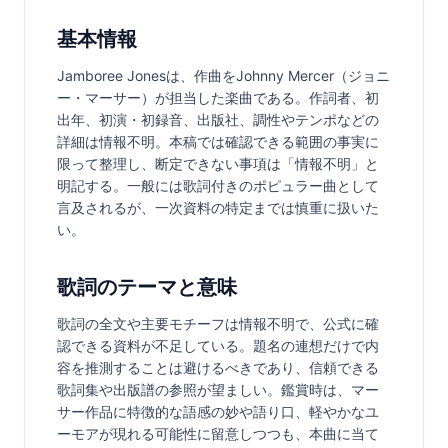
基本情報
Jamboree Jonesは、作曲をJohnny Mercer（ジョニ
ー・マーサー）が担当した楽曲である。作詞者、初
出年、初演・初録音、出版社、調性やテンポなどの
詳細は情報不明。本稿では確認できる範囲の事実に
限って整理し、断定できない事項は「情報不明」と
明記する。一般には歌詞付きのポピュラー曲として
言及されるが、一次資料の特定までは慎重に扱いた
い。
歌詞のテーマと意味
歌詞の全文や主要モチーフは情報不明で、公式に確
認できる資料が不足している。題名の連想だけで内
容を推測することは避けるべきであり、信頼できる
歌詞集や出版譜の参照が望ましい。鑑賞時は、マー
サー作品に特徴的な語感の妙や語り口、軽やかなユ
ーモアが現れる可能性に留意しつつも、本曲に当て