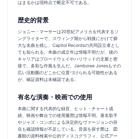
はまるかは現時点で断定不可である。
歴史的背景
ジョニー・マーサーは20世紀アメリカを代表するソ
ングライターで、スウィング期から戦後にかけて膨
大な名曲を残し、Capitol Recordsの共同設立者とし
ても知られる。本曲の成立年は情報不明だが、彼の
キャリアはブロードウェイやハリウッドの文脈と密
接で、多彩な作風を生んだ。Jamboree Jonesもその
広い活動圏のどこかに位置づけられる可能性がある
が、確証資料は未確認である。
有名な演奏・映画での使用
本曲に関する代表的な録音、ヒット・チャート成
績、映画や舞台での使用履歴は情報不明。著名歌手
やジャズ・コンボによる決定的なヴァージョンの存
在も確認情報が不足している。音源を探す際は、図
書館の資料検索や公的ディスコグラフィ、公式アー