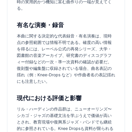
時の実用的かつ機知に富む曲作りの一端が見えてく
る。
有名な演奏・録音
本曲に関する決定的な代表録音・有名演奏は、現時
点の参照範囲では情報不明である。確度の高い情報
を得るには、レーベル公式の再発シリーズ、大学・
図書館の音楽アーカイブ、研究書のディスコグラフ
ィー付録などの一次・準一次資料の確認が必要だ。
復刻盤や編集盤に収録されている場合、曲名表記の
揺れ（例：Knee-Drops など）や作曲者名の表記揺れ
にも注意したい。
現代における評価と影響
リル・ハーディンの作品群は、ニューオーリンズ〜
シカゴ・ジャズの基礎文法を学ぶうえで価値が高い
とされ、教育現場や復興系ジャズ・バンドでも継続
的に参照されている。Knee Dropsも資料が限られる