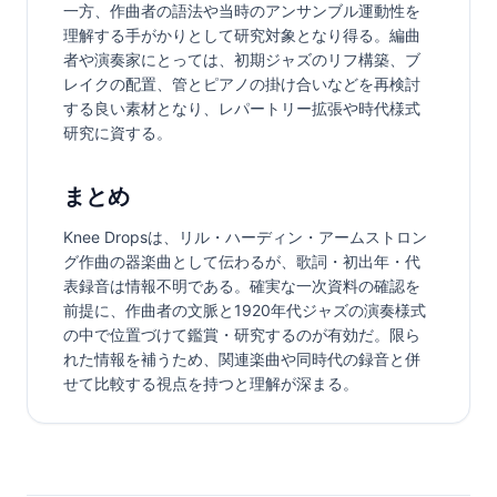
一方、作曲者の語法や当時のアンサンブル運動性を
理解する手がかりとして研究対象となり得る。編曲
者や演奏家にとっては、初期ジャズのリフ構築、ブ
レイクの配置、管とピアノの掛け合いなどを再検討
する良い素材となり、レパートリー拡張や時代様式
研究に資する。
まとめ
Knee Dropsは、リル・ハーディン・アームストロン
グ作曲の器楽曲として伝わるが、歌詞・初出年・代
表録音は情報不明である。確実な一次資料の確認を
前提に、作曲者の文脈と1920年代ジャズの演奏様式
の中で位置づけて鑑賞・研究するのが有効だ。限ら
れた情報を補うため、関連楽曲や同時代の録音と併
せて比較する視点を持つと理解が深まる。