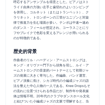
呼応するアンサンブルを得意とした。ピアノはスト
ライド由来の力強い左手と歯切れのよいコンピング
を併用し、コルネット（またはトランペット）、ク
ラリネット、トロンボーンの三管がユニゾンと対旋
律で推進力を生む場面が多い。テンポは中速〜速め
のダンス・フィールが想定され、コーラスごとにリ
フやブレイクで色彩を変えるアレンジが用いられる
のが特徴的である。
歴史的背景
作曲者のリル・ハーディン・アームストロングは、
キング・オリヴァー門下から頭角を現し、ルイ・ア
ームストロングの音楽的パートナーとして初期ジャ
ズの発展に大きく寄与した。作編曲、バンド運営、
ピアノ演奏に長け、シカゴ時代の小編成ジャズの語
法を整えた中心人物の一人である。Knee Dropsもそ
の流れに位置づけられる作品だが、制作年や発表媒
体は情報不明。20年代のクラブやダンスホール文化
と結びついた小編成ジャズの文脈で理解すると、当