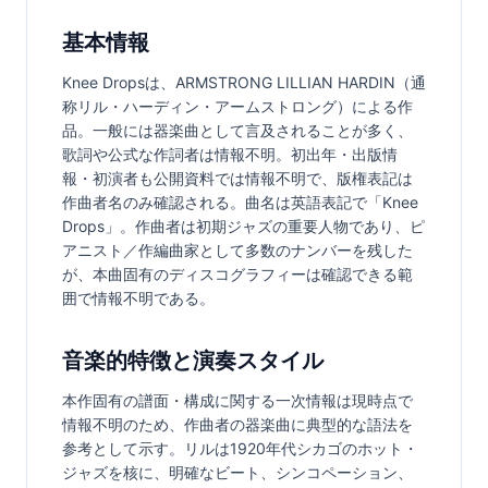
基本情報
Knee Dropsは、ARMSTRONG LILLIAN HARDIN（通
称リル・ハーディン・アームストロング）による作
品。一般には器楽曲として言及されることが多く、
歌詞や公式な作詞者は情報不明。初出年・出版情
報・初演者も公開資料では情報不明で、版権表記は
作曲者名のみ確認される。曲名は英語表記で「Knee 
Drops」。作曲者は初期ジャズの重要人物であり、ピ
アニスト／作編曲家として多数のナンバーを残した
が、本曲固有のディスコグラフィーは確認できる範
囲で情報不明である。
音楽的特徴と演奏スタイル
本作固有の譜面・構成に関する一次情報は現時点で
情報不明のため、作曲者の器楽曲に典型的な語法を
参考として示す。リルは1920年代シカゴのホット・
ジャズを核に、明確なビート、シンコペーション、