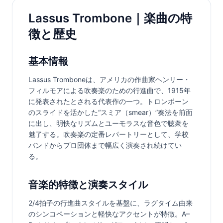
Lassus Trombone｜楽曲の特
徴と歴史
基本情報
Lassus Tromboneは、アメリカの作曲家ヘンリー・
フィルモアによる吹奏楽のための行進曲で、1915年
に発表されたとされる代表作の一つ。トロンボーン
のスライドを活かした“スミア（smear）”奏法を前面
に出し、明快なリズムとユーモラスな音色で聴衆を
魅了する。吹奏楽の定番レパートリーとして、学校
バンドからプロ団体まで幅広く演奏され続けてい
る。
音楽的特徴と演奏スタイル
2/4拍子の行進曲スタイルを基盤に、ラグタイム由来
のシンコペーションと軽快なアクセントが特徴。A–