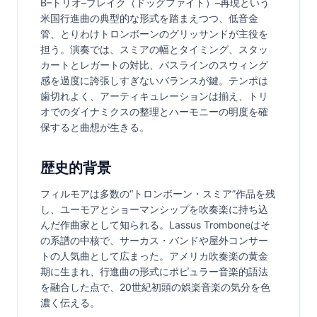
B–トリオ–ブレイク（ドッグファイト）–再現という
米国行進曲の典型的な形式を踏まえつつ、低音金
管、とりわけトロンボーンのグリッサンドが主役を
担う。演奏では、スミアの幅とタイミング、スタッ
カートとレガートの対比、バスラインのスウィング
感を過度に誇張しすぎないバランスが鍵。テンポは
歯切れよく、アーティキュレーションは揃え、トリ
オでのダイナミクスの整理とハーモニーの明度を確
保すると曲想が生きる。
歴史的背景
フィルモアは多数の“トロンボーン・スミア”作品を残
し、ユーモアとショーマンシップを吹奏楽に持ち込
んだ作曲家として知られる。Lassus Tromboneはそ
の系譜の中核で、サーカス・バンドや屋外コンサー
トの人気曲として広まった。アメリカ吹奏楽の黄金
期に生まれ、行進曲の形式にポピュラー音楽的語法
を融合した点で、20世紀初頭の娯楽音楽の気分を色
濃く伝える。