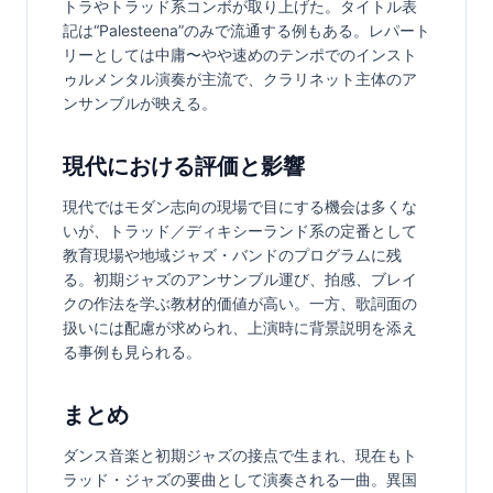
トラやトラッド系コンボが取り上げた。タイトル表
記は“Palesteena”のみで流通する例もある。レパート
リーとしては中庸〜やや速めのテンポでのインスト
ゥルメンタル演奏が主流で、クラリネット主体のア
ンサンブルが映える。
現代における評価と影響
現代ではモダン志向の現場で目にする機会は多くな
いが、トラッド／ディキシーランド系の定番として
教育現場や地域ジャズ・バンドのプログラムに残
る。初期ジャズのアンサンブル運び、拍感、ブレイ
クの作法を学ぶ教材的価値が高い。一方、歌詞面の
扱いには配慮が求められ、上演時に背景説明を添え
る事例も見られる。
まとめ
ダンス音楽と初期ジャズの接点で生まれ、現在もト
ラッド・ジャズの要曲として演奏される一曲。異国