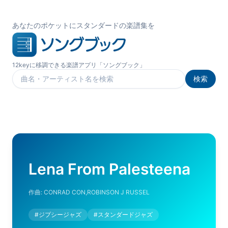
あなたのポケットにスタンダードの楽譜集を
12keyに移調できる楽譜アプリ「ソングブック」
検索
楽曲を検索
Lena From Palesteena
作曲:
CONRAD CON,ROBINSON J RUSSEL
#
ジプシージャズ
#
スタンダードジャズ