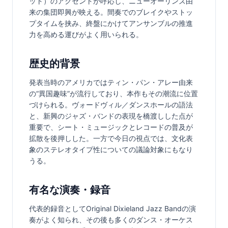
ット）のアクセントが呼応し、ニューオーリンズ由
来の集団即興が映える。間奏でのブレイクやストッ
プタイムを挟み、終盤にかけてアンサンブルの推進
力を高める運びがよく用いられる。
歴史的背景
発表当時のアメリカではティン・パン・アレー由来
の“異国趣味”が流行しており、本作もその潮流に位置
づけられる。ヴォードヴィル／ダンスホールの語法
と、新興のジャズ・バンドの表現を橋渡しした点が
重要で、シート・ミュージックとレコードの普及が
拡散を後押しした。一方で今日の視点では、文化表
象のステレオタイプ性についての議論対象にもなり
うる。
有名な演奏・録音
代表的録音としてOriginal Dixieland Jazz Bandの演
奏がよく知られ、その後も多くのダンス・オーケス