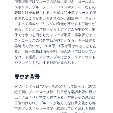
演奏現場ではブルースの語法に基づき、コール＆レ
スポンス、ブルーノート、ベンドやスライドなどの
表情付けが重視される。形式は12小節ブルースで演
奏されることが多いとされるが、編曲やバージョン
によって構成やブリッジの有無が変化する可能性が
ある。テンポはスローからミディアムが中心で、歌
伴では余白を活かしたフレーズ配置、器楽版ではソ
ロ・コーラスの積み重ねが魅力となる。キーは管楽
器編成で扱いやすいB♭系・F系が選ばれることもあ
るが、統一規格は情報不明。弾き語りではシンプル
なコード運用、アンサンブルではターンアラウンド
やブレイクを活用する解釈が見られる。
歴史的背景
W.C.ハンディは“ブルースの父”として知られ、20世
紀初頭にブルースの旋律・和声感を楽譜出版の形で
広く普及させた重要人物である。本曲もその系譜に
位置づけられ、ブルースが地方的な口承文化から都
市のダンス／ショー音楽へ接続していく流れを象徴