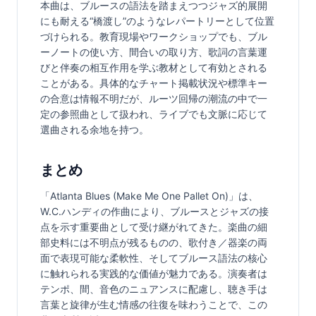
本曲は、ブルースの語法を踏まえつつジャズ的展開
にも耐える“橋渡し”のようなレパートリーとして位置
づけられる。教育現場やワークショップでも、ブル
ーノートの使い方、間合いの取り方、歌詞の言葉運
びと伴奏の相互作用を学ぶ教材として有効とされる
ことがある。具体的なチャート掲載状況や標準キー
の合意は情報不明だが、ルーツ回帰の潮流の中で一
定の参照曲として扱われ、ライブでも文脈に応じて
選曲される余地を持つ。
まとめ
「Atlanta Blues (Make Me One Pallet On)」は、
W.C.ハンディの作曲により、ブルースとジャズの接
点を示す重要曲として受け継がれてきた。楽曲の細
部史料には不明点が残るものの、歌付き／器楽の両
面で表現可能な柔軟性、そしてブルース語法の核心
に触れられる実践的な価値が魅力である。演奏者は
テンポ、間、音色のニュアンスに配慮し、聴き手は
言葉と旋律が生む情感の往復を味わうことで、この