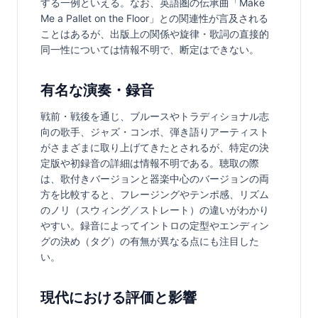
する一例といえる。なお、英語圏の伝承曲「Make 
Me a Pallet on the Floor」との関連性が言及される
ことはあるが、出版上の関係や旋律・歌詞の直接的
同一性については情報不明で、断定はできない。
有名な演奏・録音
戦前・戦後を通じ、ブルースやトラディショナル志
向の歌手、ジャズ・コンボ、弾き語りアーティスト
がさまざまに取り上げてきたとされるが、特定の決
定版や初録音の詳細は情報不明である。聴取の際
は、歌付きバージョンと器楽中心のバージョンの両
方を比較すると、フレージングやテンポ感、リズム
のノリ（スウィング／ストレート）の違いがわかり
やすい。録音によってイントロの定型やエンディン
グの決め（タグ）の有無が異なる点にも注目した
い。
現代における評価と影響