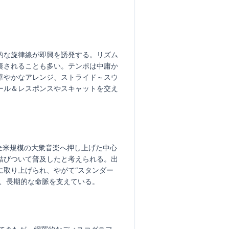
的な旋律線が即興を誘発する。リズム
奏されることも多い。テンポは中庸か
華やかなアレンジ、ストライド～スウ
ール＆レスポンスやスキャットを交え
を全米規模の大衆音楽へ押し上げた中心
結びついて普及したと考えられる。出
に取り上げられ、やがて“スタンダー
、長期的な命脈を支えている。