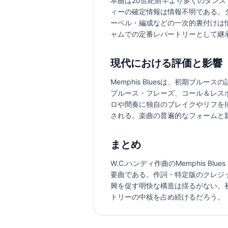
本曲は20世紀前半より多くのダン
ィーの確定情報は情報不明である。タイト
ーベル・編成などの一次的裏付けは
ャムでの定番レパートリーとして継
現代における評価と影響
Memphis Bluesは、初期ブ
ブルース・フレーズ、コール＆レス
ロや間奏に独自のブレイクやリフを
される。楽曲の普遍的なフォームと
まとめ
W.C.ハンディ作曲のMemphis B
要曲である。作詞・特定版のクレジ
興を促す明快な構造は揺るがない。
トリーの中核を占め続けるだろう。