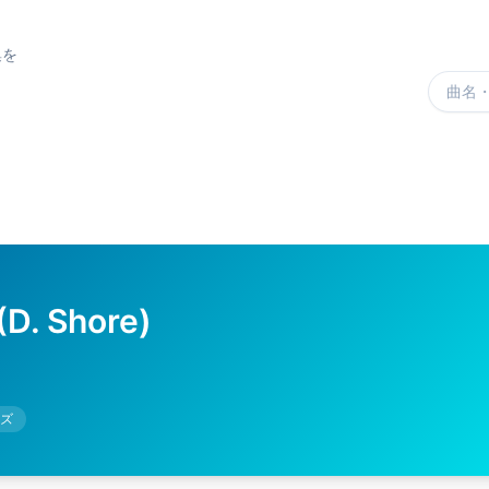
集を
楽曲を
D. Shore)
ズ