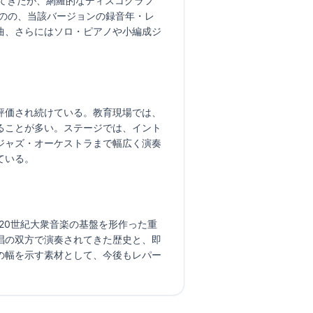
てきたが、網羅的なディスコグラフ
あるものの、当該バージョンの録音年・レ
曲、さらにはソロ・ピアノや小編成ジ
して評価され続けている。教育現場では、
ることが多い。ステージでは、イント
ジャズ・オーケストラまで幅広く演奏
ている。
させ、20世紀大衆音楽の基盤を形作った重
唱の双方で演奏されてきた歴史と、即
の幅を示す素材として、今後もレパー