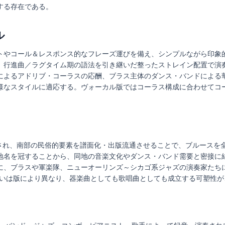
する存在である。
ル
トやコール＆レスポンス的なフレーズ運びを備え、シンプルながら印象
、行進曲／ラグタイム期の語法を引き継いだ整ったストレイン配置で演
によるアドリブ・コーラスの応酬、ブラス主体のダンス・バンドによる
様なスタイルに適応する。ヴォーカル版ではコーラス構成に合わせてコ
と称され、南部の民俗的要素を譜面化・出版流通させることで、ブルース
地名を冠することから、同地の音楽文化やダンス・バンド需要と密接に
に、ブラスや軍楽隊、ニューオーリンズ～シカゴ系ジャズの演奏家たち
扱いは版により異なり、器楽曲としても歌唱曲としても成立する可塑性が