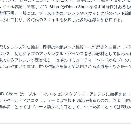
ス・バンド、ジャズ・コンボ、ピアニスト、歌手によって録音・演奏され
ル表記に関連して“D. Shore”がDinah Shoreを指す可能性は
情報不明。一般には、ブラス主体のアレンジやスウィング期のバンド編
承されており、各時代のスタイルを反映した多彩な録音が存在する。
ルースの語法をジャズ的な編曲・即興の枠組みへと橋渡しした歴史的曲目と
ポンス、初期ジャズのアンサンブル・バランスを学ぶ教材として扱われ
挿入するアレンジが定番化し、地域のコミュニティ・バンドからプロの
親しみやすい旋律は、世代や編成を超えて活用される資質を今なお保っ
lues (D. Shore) は、ブルースのエッセンスをジャズ・アレンジに融和
ットや一部ディスコグラフィーには情報不明点が残るものの、器楽・歌
初学者にとってはブルース語法の入口として、中上級者にとっては表現