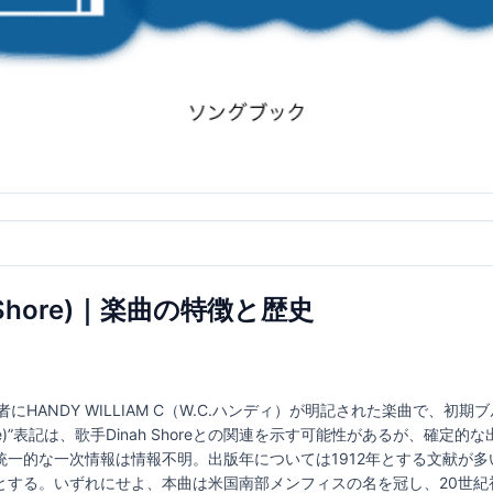
(D. Shore)｜楽曲の特徴と歴史
re) は、作曲者にHANDY WILLIAM C（W.C.ハンディ）が明記された楽曲
ore)”表記は、歌手Dinah Shoreとの関連を示す可能性があるが、確
統一的な一次情報は情報不明。出版年については1912年とする文献が
とする。いずれにせよ、本曲は米国南部メンフィスの名を冠し、20世紀