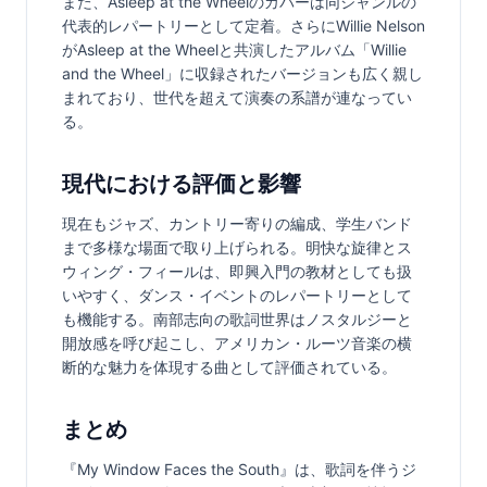
また、Asleep at the Wheelのカバーは同ジャンルの
代表的レパートリーとして定着。さらにWillie Nelson
がAsleep at the Wheelと共演したアルバム「Willie 
and the Wheel」に収録されたバージョンも広く親し
まれており、世代を超えて演奏の系譜が連なってい
る。
現代における評価と影響
現在もジャズ、カントリー寄りの編成、学生バンド
まで多様な場面で取り上げられる。明快な旋律とス
ウィング・フィールは、即興入門の教材としても扱
いやすく、ダンス・イベントのレパートリーとして
も機能する。南部志向の歌詞世界はノスタルジーと
開放感を呼び起こし、アメリカン・ルーツ音楽の横
断的な魅力を体現する曲として評価されている。
まとめ
『My Window Faces the South』は、歌詞を伴うジ