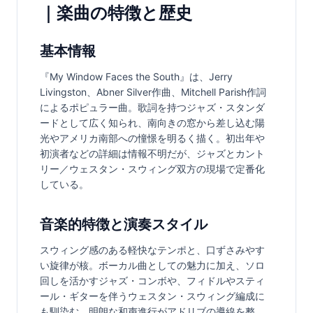
｜楽曲の特徴と歴史
基本情報
『My Window Faces the South』は、Jerry 
Livingston、Abner Silver作曲、Mitchell Parish作詞
によるポピュラー曲。歌詞を持つジャズ・スタンダ
ードとして広く知られ、南向きの窓から差し込む陽
光やアメリカ南部への憧憬を明るく描く。初出年や
初演者などの詳細は情報不明だが、ジャズとカント
リー／ウェスタン・スウィング双方の現場で定番化
している。
音楽的特徴と演奏スタイル
スウィング感のある軽快なテンポと、口ずさみやす
い旋律が核。ボーカル曲としての魅力に加え、ソロ
回しを活かすジャズ・コンボや、フィドルやスティ
ール・ギターを伴うウェスタン・スウィング編成に
も馴染む。明朗な和声進行がアドリブの導線を整