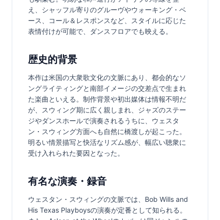
え、シャッフル寄りのグルーヴやウォーキング・ベ
ース、コール＆レスポンスなど、スタイルに応じた
表情付けが可能で、ダンスフロアでも映える。
歴史的背景
本作は米国の大衆歌文化の文脈にあり、都会的なソ
ングライティングと南部イメージの交差点で生まれ
た楽曲といえる。制作背景や初出媒体は情報不明だ
が、スウィング期に広く親しまれ、ジャズのステー
ジやダンスホールで演奏されるうちに、ウェスタ
ン・スウィング方面へも自然に橋渡しが起こった。
明るい情景描写と快活なリズム感が、幅広い聴衆に
受け入れられた要因となった。
有名な演奏・録音
ウェスタン・スウィングの文脈では、Bob Wills and 
His Texas Playboysの演奏が定番として知られる。