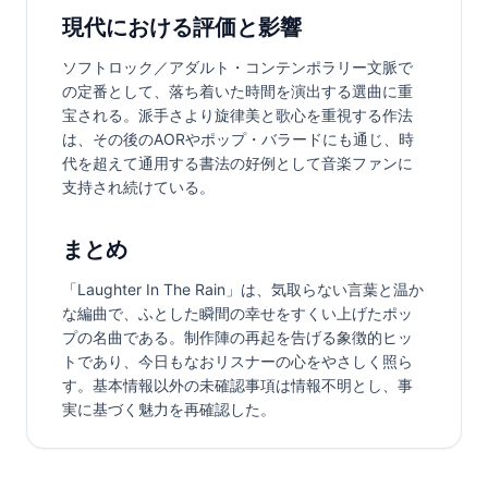
現代における評価と影響
ソフトロック／アダルト・コンテンポラリー文脈で
の定番として、落ち着いた時間を演出する選曲に重
宝される。派手さより旋律美と歌心を重視する作法
は、その後のAORやポップ・バラードにも通じ、時
代を超えて通用する書法の好例として音楽ファンに
支持され続けている。
まとめ
「Laughter In The Rain」は、気取らない言葉と温か
な編曲で、ふとした瞬間の幸せをすくい上げたポッ
プの名曲である。制作陣の再起を告げる象徴的ヒッ
トであり、今日もなおリスナーの心をやさしく照ら
す。基本情報以外の未確認事項は情報不明とし、事
実に基づく魅力を再確認した。