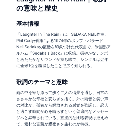
の意味と歴史
基本情報
「Laughter In The Rain」は、SEDAKA NEIL作曲、
Phil Cody作詞による1974年のポップ・バラード。
Neil Sedakaの復活を印象づけた代表曲で、米国盤ア
ルバム『Sedaka's Back』に収録。穏やかなテンポ
とあたたかなサウンドが持ち味で、シングルは翌年
に全米1位を獲得したことで広く知られる。
歌詞のテーマと意味
雨の中を寄り添って歩く二人の情景を通し、日常の
ささやかな幸福と安らぎを描く。外の雨音と笑い声
の対比が、孤独から解放される感覚を強調し、恋人
と過ごす時間が心を晴らすという普遍的なメッセー
ジへと昇華されている。直接的な比喩表現は控えめ
で、素朴な言葉が親密さを生むのが特徴。