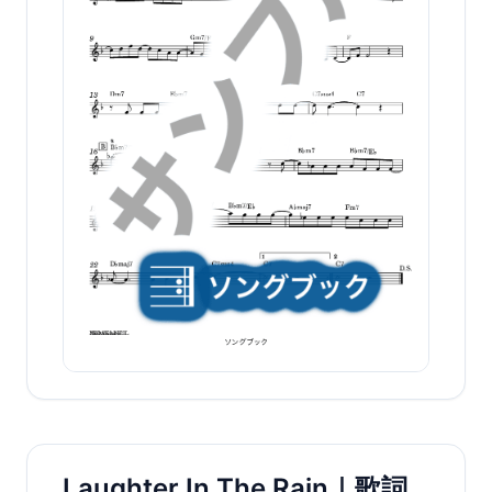
Laughter In The Rain｜歌詞