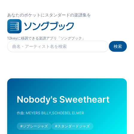
あなたのポケットにスタンダードの楽譜集を
12keyに移調できる楽譜アプリ「ソングブック」
検索
楽曲を検索
Nobody's Sweetheart
作曲:
MEYERS BILLY,SCHOEBEL ELMER
#
ジプシージャズ
#
スタンダードジャズ