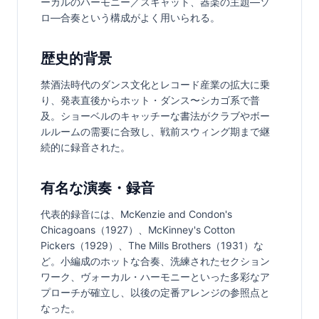
ーカルのハーモニー／スキャット、器楽の主題—ソ
ロ—合奏という構成がよく用いられる。
歴史的背景
禁酒法時代のダンス文化とレコード産業の拡大に乗
り、発表直後からホット・ダンス〜シカゴ系で普
及。ショーベルのキャッチーな書法がクラブやボー
ルルームの需要に合致し、戦前スウィング期まで継
続的に録音された。
有名な演奏・録音
代表的録音には、McKenzie and Condon's 
Chicagoans（1927）、McKinney's Cotton 
Pickers（1929）、The Mills Brothers（1931）な
ど。小編成のホットな合奏、洗練されたセクション
ワーク、ヴォーカル・ハーモニーといった多彩なア
プローチが確立し、以後の定番アレンジの参照点と
なった。