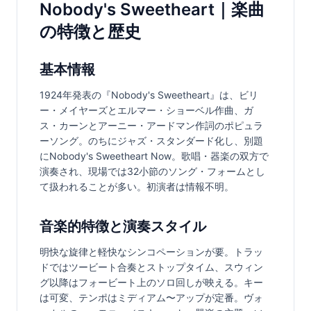
Nobody's Sweetheart｜楽曲
の特徴と歴史
基本情報
1924年発表の『Nobody's Sweetheart』は、ビリ
ー・メイヤーズとエルマー・ショーベル作曲、ガ
ス・カーンとアーニー・アードマン作詞のポピュラ
ーソング。のちにジャズ・スタンダード化し、別題
にNobody's Sweetheart Now。歌唱・器楽の双方で
演奏され、現場では32小節のソング・フォームとし
て扱われることが多い。初演者は情報不明。
音楽的特徴と演奏スタイル
明快な旋律と軽快なシンコペーションが要。トラッ
ドではツービート合奏とストップタイム、スウィン
グ以降はフォービート上のソロ回しが映える。キー
は可変、テンポはミディアム〜アップが定番。ヴォ