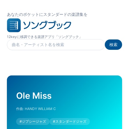
あなたのポケットにスタンダードの楽譜集を
12keyに移調できる楽譜アプリ「ソングブック」
検索
楽曲を検索
Ole Miss
作曲:
HANDY WILLIAM C
#
ジプシージャズ
#
スタンダードジャズ