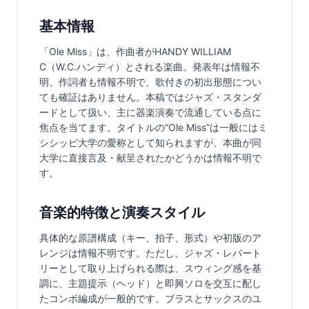
基本情報
「Ole Miss」は、作曲者がHANDY WILLIAM 
C（W.C.ハンディ）とされる楽曲。発表年は情報不
明、作詞者も情報不明で、歌付きの初出形態につい
ても確証はありません。本稿ではジャズ・スタンダ
ードとして扱い、主に器楽演奏で流通している点に
焦点を当てます。タイトルの“Ole Miss”は一般にはミ
シシッピ大学の愛称として知られますが、本曲が同
大学に直接言及・献呈されたかどうかは情報不明で
す。
音楽的特徴と演奏スタイル
具体的な原譜構成（キー、拍子、形式）や初版のア
レンジは情報不明です。ただし、ジャズ・レパート
リーとして取り上げられる際は、スウィング感を基
調に、主題提示（ヘッド）と即興ソロを交互に配し
たコンボ編成が一般的です。ブラスとサックスのユ