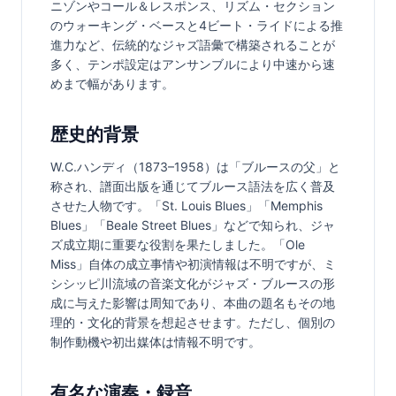
ニゾンやコール＆レスポンス、リズム・セクション
のウォーキング・ベースと4ビート・ライドによる推
進力など、伝統的なジャズ語彙で構築されることが
多く、テンポ設定はアンサンブルにより中速から速
めまで幅があります。
歴史的背景
W.C.ハンディ（1873–1958）は「ブルースの父」と
称され、譜面出版を通じてブルース語法を広く普及
させた人物です。「St. Louis Blues」「Memphis 
Blues」「Beale Street Blues」などで知られ、ジャ
ズ成立期に重要な役割を果たしました。「Ole 
Miss」自体の成立事情や初演情報は不明ですが、ミ
シシッピ川流域の音楽文化がジャズ・ブルースの形
成に与えた影響は周知であり、本曲の題名もその地
理的・文化的背景を想起させます。ただし、個別の
制作動機や初出媒体は情報不明です。
有名な演奏・録音