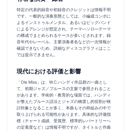
特定の代表的録音や初録音のクレジットは情報不明
です。一般的な演奏形態としては、小編成コンボに
よるインストゥルメンタル、あるいはビッグバンド
によるアレンジが想定され、テーマ—ソロ—テーマ
の構成でまとめられるケースが多いとされます。録
音年代やレーベル、主要演奏者名などの一次情報が
確認できないため、詳細なディスコグラフィはここ
では提示できません。
現代における評価と影響
「Ole Miss」は、W.C.ハンディ作品群の一曲とし
て、初期ジャズ／ブルースの文脈で参照されること
があります。学術的・教育的な場面では、ハンディ
が整えたブルース語法とジャズの橋渡し的役割が検
討対象となることが多く、本曲もその枠組みの中で
取り上げられる可能性があります。具体的な評価指
標（チャート成績、受賞歴、標準的レパートリーへ
の定着度など）は情報不明ですが、タイトルと作曲