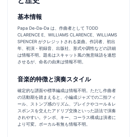
と歴史
基本情報
Papa De-Da-Da は、作曲者として TODD 
CLARENCE E、WILLIAMS CLARENCE、WILLIAMS 
SPENCER がクレジットされる楽曲。作詞者、初出
年、初演・初録音、出版社、形式や調性などの詳細
は情報不明。題名はスキャット風の無意味語を連想
させるが、命名の由来は情報不明。
音楽的特徴と演奏スタイル
確定的な譜面や標準編成は情報不明。ただし作曲者
の活動期を踏まえると、小編成ジャズでの二拍フィ
ール、ストンプ感のリズム、ブレイクやコール＆レ
スポンスを交えたアドリブ交換といった語法で演奏
されやすい。テンポ、キー、コーラス構成は演者に
より可変。ボーカル有無も情報不明。