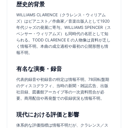
歴史的背景
WILLIAMS CLARENCE（クラレンス・ウィリアム
ズ）はピアニスト／作曲家／音楽出版人として1920
年代ジャズの発展に寄与。WILLIAMS SPENCER（ス
ペンサー・ウィリアムズ）も同時代の名匠として知
られる。TODD CLARENCE E の人物像は資料が乏し
く情報不明。本曲の成立過程や最初の公開形態も情
報不明。
有名な演奏・録音
代表的録音や初録音の特定は情報不明。78回転盤期
のディスコグラフィ、当時の新聞・雑誌広告、出版
社目録、図書館アーカイブ等の一次資料照合が必
要。商用配信や再発盤での収録状況も情報不明。
現代における評価と影響
体系的な評価指標は情報不明だが、クラレンス／ス