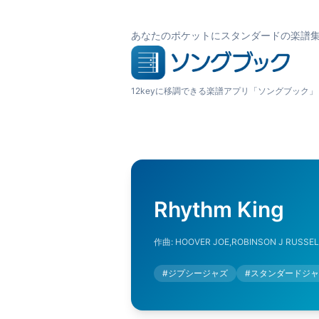
あなたのポケットにスタンダードの楽譜
12keyに移調できる楽譜アプリ「ソングブック」
Rhythm King
作曲:
HOOVER JOE,ROBINSON J RUSSEL
#
ジプシージャズ
#
スタンダードジャ