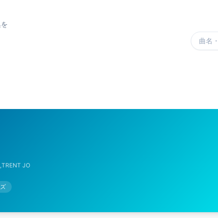
集を
楽曲を
,TRENT JO
ズ