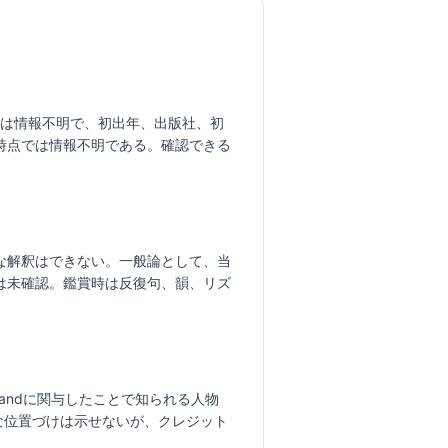
詞者の特定は情報不明で、初出年、出版社、初
時点では情報不明である。確認できる
な解釈はできない。一般論として、当
は未確認。鑑賞時は反復句、韻、リズ
azz Bandに関与したことで知られる人物
正確な位置づけは示せないが、クレジット