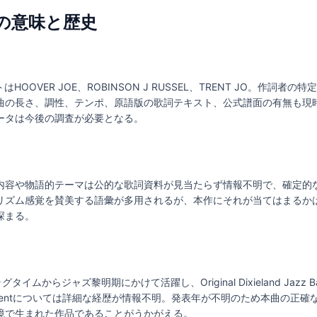
歌詞の意味と歴史
トはHOOVER JOE、ROBINSON J RUSSEL、TRENT JO。作
曲の長さ、調性、テンポ、原語版の歌詞テキスト、公式譜面の有無も現
ータは今後の調査が必要となる。
内容や物語的テーマは公的な歌詞資料が見当たらず情報不明で、確定的
リズム感覚を賛美する語彙が多用されるが、本作にそれが当てはまるか
深まる。
onはラグタイムからジャズ黎明期にかけて活躍し、Original Dixieland J
Joe Trentについては詳細な経歴が情報不明。発表年が不明のため本曲の
境で生まれた作品であることがうかがえる。