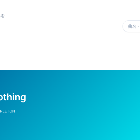
集を
楽曲を
othing
ARLETON